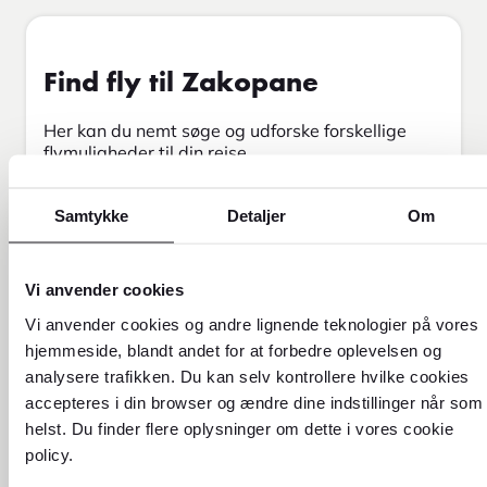
Find fly til Zakopane
Her kan du nemt søge og udforske forskellige
flymuligheder til din rejse.
Tur & retur
Envejs
Samtykke
Detaljer
Om
Fra
Vi anvender cookies
Vi anvender cookies og andre lignende teknologier på vores
Til
hjemmeside, blandt andet for at forbedre oplevelsen og
analysere trafikken. Du kan selv kontrollere hvilke cookies
accepteres i din browser og ændre dine indstillinger når som
Rejsedato
Retur
helst. Du finder flere oplysninger om dette i vores cookie
10.8.2026
11.8.2026
policy.