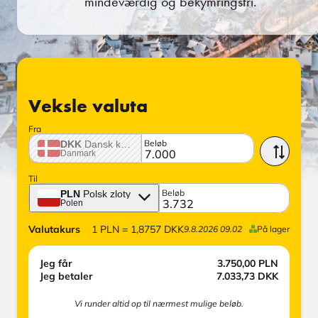
mindeværdig og bekymringsfri.
Veksle valuta
Fra
Beløb
DKK
Dansk krone
Danmark
Til
Beløb
PLN
Polsk zloty
Polen
Valutakurs
1
PLN
=
1,8757
DKK
9.8.2026 09.02
På lager
Jeg får
3.750,00
PLN
Jeg betaler
7.033,73
DKK
Vi runder altid op til nærmest mulige beløb.