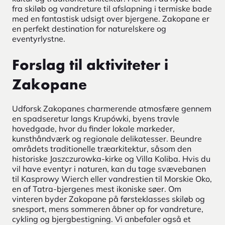
fra skiløb og vandreture til afslapning i termiske bade
med en fantastisk udsigt over bjergene. Zakopane er
en perfekt destination for naturelskere og
eventyrlystne.
Forslag til aktiviteter i
Zakopane
Udforsk Zakopanes charmerende atmosfære gennem
en spadseretur langs Krupówki, byens travle
hovedgade, hvor du finder lokale markeder,
kunsthåndværk og regionale delikatesser. Beundre
områdets traditionelle træarkitektur, såsom den
historiske Jaszczurowka-kirke og Villa Koliba. Hvis du
vil have eventyr i naturen, kan du tage svævebanen
til Kasprowy Wierch eller vandrestien til Morskie Oko,
en af Tatra-bjergenes mest ikoniske søer. Om
vinteren byder Zakopane på førsteklasses skiløb og
snesport, mens sommeren åbner op for vandreture,
cykling og bjergbestigning. Vi anbefaler også et