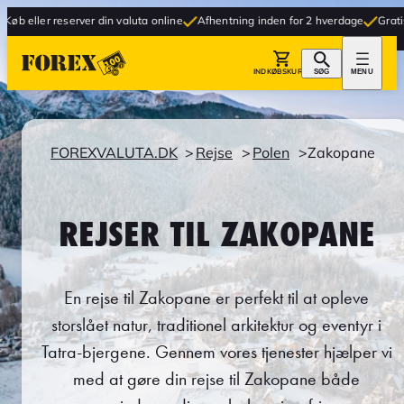
erver din valuta online
Afhentning inden for 2 hverdage
Gratis levering til b
INDKØBSKURV
SØG
MENU
FOREXVALUTA.DK
Rejse
Polen
Zakopane
REJSER TIL ZAKOPANE
En rejse til Zakopane er perfekt til at opleve
storslået natur, traditionel arkitektur og eventyr i
Tatra-bjergene. Gennem vores tjenester hjælper vi
med at gøre din rejse til Zakopane både