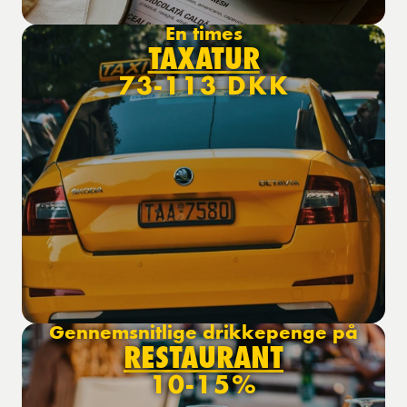
En times
TAXATUR
73-113 DKK
Gennemsnitlige drikkepenge på
RESTAURANT
10-15%