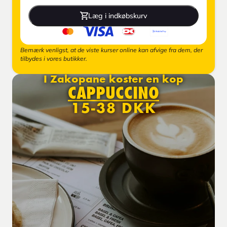
Læg i indkøbskurv
Bemærk venligst, at de viste kurser online kan afvige fra dem, der
tilbydes i vores butikker.
I Zakopane koster en kop
CAPPUCCINO
15-38 DKK