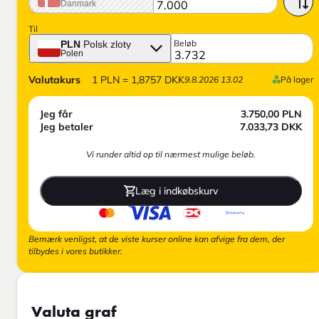
Danmark
Til
Beløb
PLN
Polsk zloty
Polen
Valutakurs
1
PLN
=
1,8757
DKK
9.8.2026 13.02
På lager
Jeg får
3.750,00
PLN
Jeg betaler
7.033,73
DKK
Vi runder altid op til nærmest mulige beløb.
Læg i indkøbskurv
Bemærk venligst, at de viste kurser online kan afvige fra dem, der
tilbydes i vores butikker.
Valuta graf