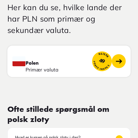
Her kan du se, hvilke lande der
har PLN som primær og
sekundær valuta.
REJSER
49
FOREX INDEKS
Polen
Primær valuta
Ofte stillede spørgsmål om
polsk zloty
Hvad er kursen på polsk zloty i dag?