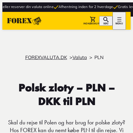
r reserver din valuta online
Afhentning inden for 2 hverdage
Gratis levering 
INDKØBSKURV
SØG
MENU
FOREXVALUTA.DK
Valuta
PLN
Polsk zloty – PLN –
DKK til PLN
Skal du rejse til Polen og har brug for polske zloty?
Hos FOREX kan du nemt købe PLN til din rejse. Vi