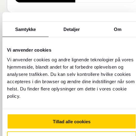
Samtykke
Detaljer
Om
Vi anvender cookies
Vi anvender cookies og andre lignende teknologier på vores
hjemmeside, blandt andet for at forbedre oplevelsen og
analysere trafikken. Du kan selv kontrollere hvilke cookies
accepteres i din browser og ændre dine indstillinger når som
FOREX FORKLARER!
helst. Du finder flere oplysninger om dette i vores cookie
policy.
Få flere oplysninger om, hvorfor
vores valutakurs er forskellig fra
den kurs, du ser online.
Tillad alle cookies