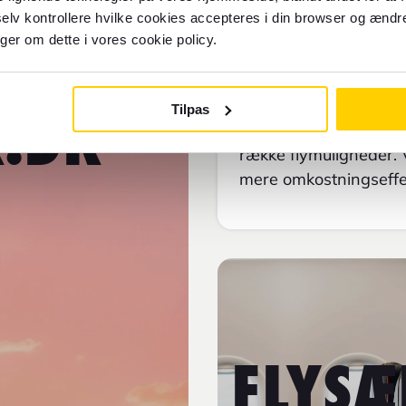
elv kontrollere hvilke cookies accepteres i din browser og ændre
Flyrejser.dk. Rejse
❤
nger om dette i vores cookie policy.
Det er nemt at søge e
Find Fly behøver du k
Tilpas
R.DK
rejsedatoer og antal re
række flymuligheder. 
mere omkostningseffek
FLYSÆ