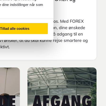
 dine indstillinger når som
n starter hos FOREX.
fter den ideelle flyrejse hos os. Med FOREX
un at indtaste din destination, dine ønskede
Tillad alle cookies
jsende for øjeblikkeligt at få adgang til en
Vi ønsker, at du skal kunne rejse smartere og
tivt.
DE
AFGANG