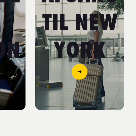
TIL NEW
ON
YORK