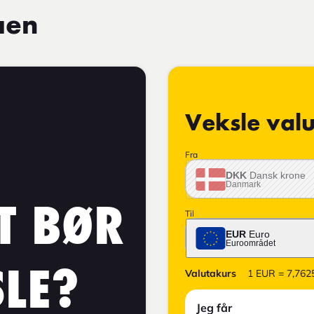
aen
Veksle valu
Fra
DKK
Dansk krone
Danmark
T BØR
Til
EUR
Euro
Euroområdet
LE?
Valutakurs
1
EUR
=
7,762
Jeg får