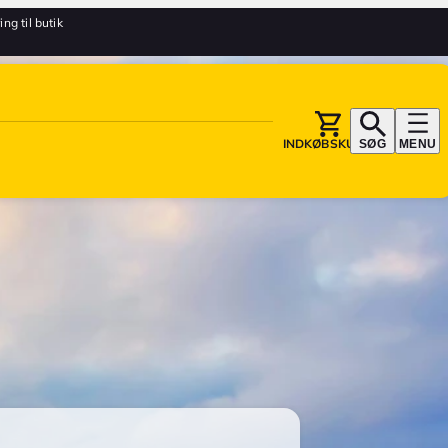
ing til butik
INDKØBSKURV
SØG
MENU