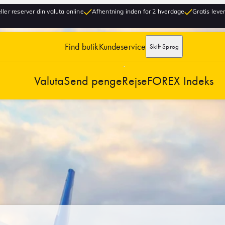
ller reserver din valuta online
Afhentning inden for 2 hverdage
Gratis lever
Find butik
Kundeservice
Skift Sprog
Valuta
Send penge
Rejse
FOREX Indeks