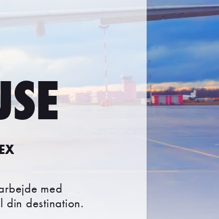
JSE
REX
marbejde med
l din destination.