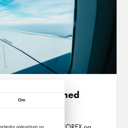
il flybilletter med
Om
mme til virkelighed med FOREX og
forbedre oplevelsen og