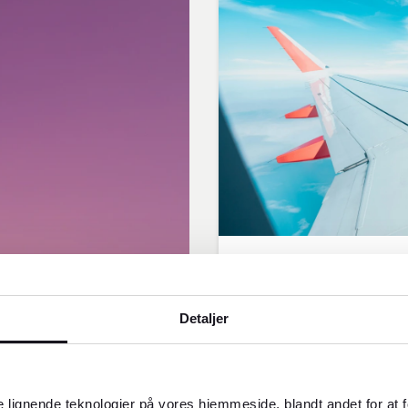
Find og best
Detaljer
FOREX
Gør dine rejsedrø
 lignende teknologier på vores hjemmeside, blandt andet for at 