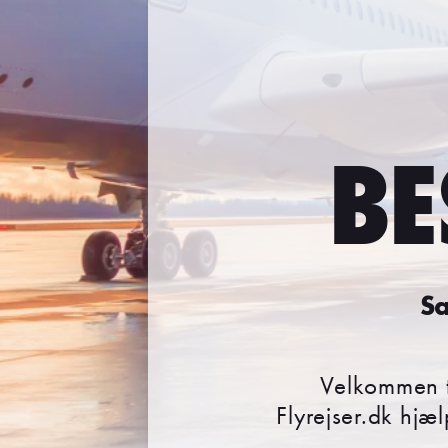
BE
Sa
Velkommen t
Flyrejser.dk hjæl