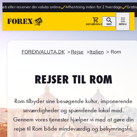
erver din valuta online
Afhentning inden for 2 hverdage
Gratis levering til 
INDKØBSKURV
SØG
MENU
FOREXVALUTA.DK
Rejse
Italien
Rom
REJSER TIL ROM
Rom tilbyder sine besøgende kultur, imponerende
seværdigheder og spændende lokal mad.
Gennem vores tjenester hjælper vi med at gøre din
rejse til Rom både mindeværdig og bekymringsfri.