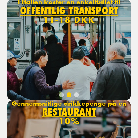
I Italien koster en enkeltbillet til
OFFENTLIG TRANSPORT
11-18 DKK
Gennemsnitlige drikkepenge på en
RESTAURANT
10%