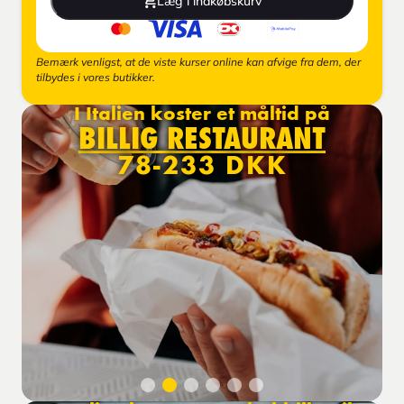
Læg i indkøbskurv
Bemærk venligst, at de viste kurser online kan afvige fra dem, der
tilbydes i vores butikker.
I Italien koster et måltid på
BILLIG RESTAURANT
78-233 DKK