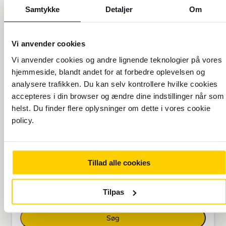
Samtykke
Detaljer
Om
Fra
Vi anvender cookies
Til
Vi anvender cookies og andre lignende teknologier på vores
hjemmeside, blandt andet for at forbedre oplevelsen og
analysere trafikken. Du kan selv kontrollere hvilke cookies
Rejsedato
Retur
accepteres i din browser og ændre dine indstillinger når som
8.8.2026
9.8.2026
helst. Du finder flere oplysninger om dette i vores cookie
policy.
Rejsende
1 voksne
Tillad alle cookies
Billettype
Økonomi
Tilpas
Søg