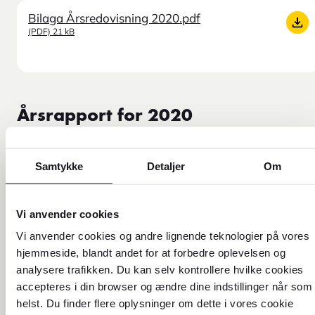
Bilaga Årsredovisning 2020.pdf
(PDF) 21 kB
Årsrapport for 2020
Bokslutskommuniké 2020.pdf
Samtykke
Detaljer
Om
(PDF) 595 kB
Vi anvender cookies
Bilaga Bokslutskommuniké 2020.pdf
Vi anvender cookies og andre lignende teknologier på vores
(PDF) 18 kB
hjemmeside, blandt andet for at forbedre oplevelsen og
analysere trafikken. Du kan selv kontrollere hvilke cookies
accepteres i din browser og ændre dine indstillinger når som
helst. Du finder flere oplysninger om dette i vores cookie