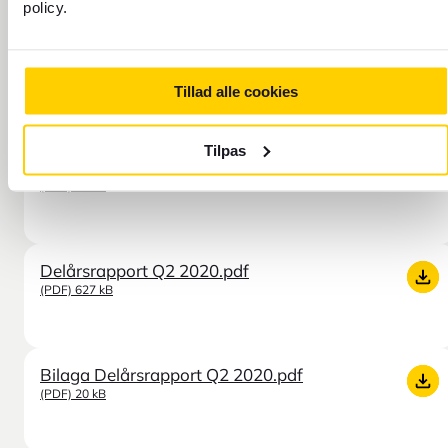
Delårsrapport for 2020
policy.
Delårsrapport Q3 2020.pdf
(PDF) 610 kB
Tillad alle cookies
Tilpas
Bilaga Delårsrapport Q3 2020.pdf
(PDF) 20 kB
Delårsrapport Q2 2020.pdf
(PDF) 627 kB
Bilaga Delårsrapport Q2 2020.pdf
(PDF) 20 kB