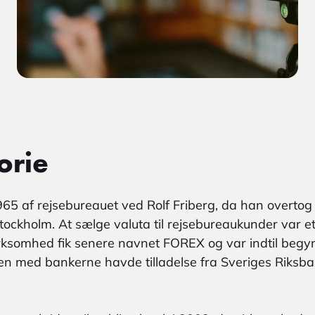
orie
965 af rejsebureauet ved Rolf Friberg, da han overtog 
tockholm. At sælge valuta til rejsebureaukunder var et 
ksomhed fik senere navnet FOREX og var indtil begy
n med bankerne havde tilladelse fra Sveriges Riksban