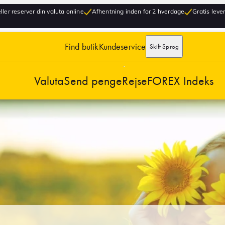
ller reserver din valuta online
Afhentning inden for 2 hverdage
Gratis lever
Find butik
Kundeservice
Skift Sprog
Valuta
Send penge
Rejse
FOREX Indeks