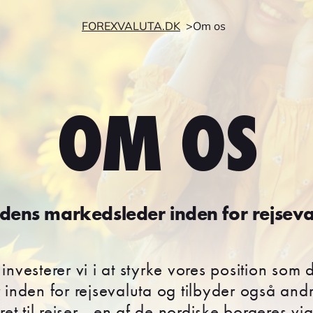
FOREXVALUTA.DK
Om os
OM OS
dens markedsleder inden for rejseva
nvesterer vi i at styrke vores position som
inden for rejsevaluta og tilbyder også andr
et til rejser - en af de nordiske borgeres vig