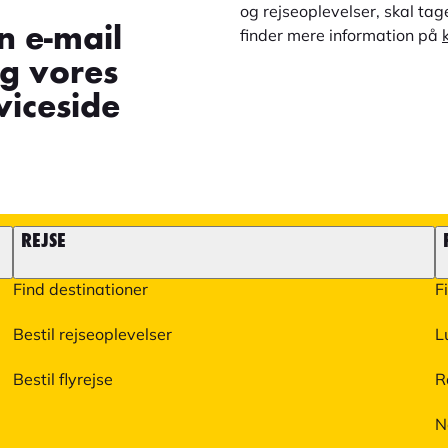
og rejseoplevelser, skal ta
n e-mail
finder mere information på
øg vores
iceside
REJSE
Find destinationer
F
Bestil rejseoplevelser
L
Bestil flyrejse
R
N