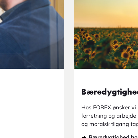
Bæredygtighe
Hos FOREX ønsker vi a
forretning og arbejde 
og moralsk tilgang tage
medarbejdere, leveran
Bæredygtighed h