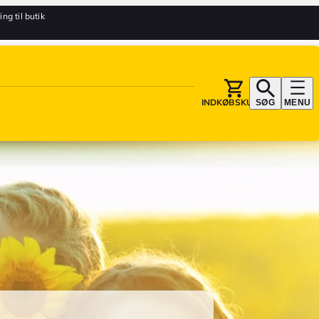
ing til butik
INDKØBSKURV
SØG
MENU