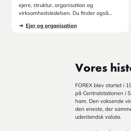
ejere, struktur, organisation og
virksomhedsledelsen. Du finder også
bestyrelse og bestyrelsesudvalg,
Ejer og organisation
information om revisor, kontrolfunktioner,
retningslinjer for mangfoldighed og
ledelsesteamet hos FOREX. Læs mere om
FOREX som markedsleder inden for
rejsevaluta og os som organisationen.
Vores hist
FOREX blev startet i 1
på Centralstationen i S
ham. Den voksende vir
den eneste, der samme
udenlandsk valuta.