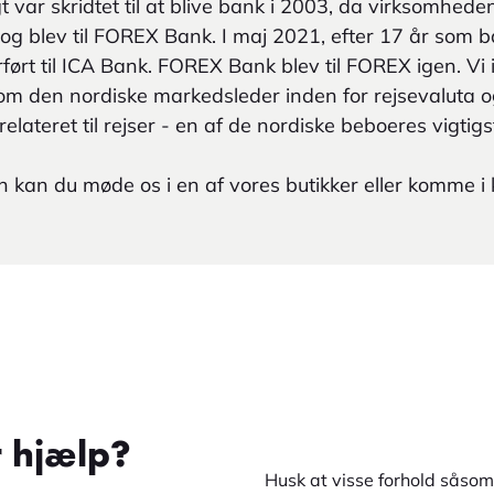
 var skridtet til at blive bank i 2003, da virksomheden fi
g blev til FOREX Bank. I maj 2021, efter 17 år som b
ført til ICA Bank. FOREX Bank blev til FOREX igen. Vi i
som den nordiske markedsleder inden for rejsevaluta o
relateret til rejser - en af de nordiske beboeres vigtig
 kan du møde os i en af vores butikker eller komme i 
r hjælp?
Husk at visse forhold såsom 