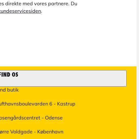
ges direkte med vores partnere. Du
kundeservicesiden
.
FIND OS
ind butik
ufthavnsboulevarden 6 - Kastrup
osengårdscentret - Odense
ørre Voldgade - København