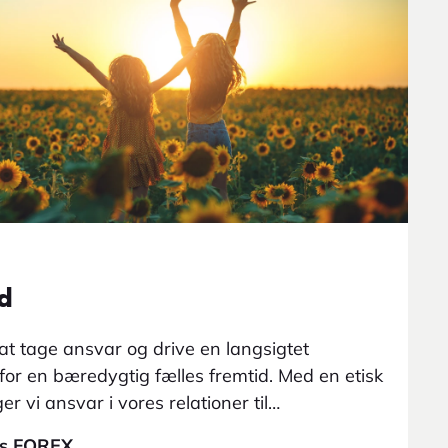
d
t tage ansvar og drive en langsigtet
for en bæredygtig fælles fremtid. Med en etisk
r vi ansvar i vores relationer til
dører og andre interessenter, der har en
os FOREX