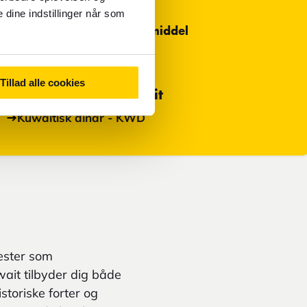
 dine indstillinger når som
Mest anvendte betalingsmiddel
Kontanter
Tillad alle cookies
Primær valuta i Kuwait
Kuwaitisk dinar - KWD
ester som
uwait tilbyder dig både
storiske forter og