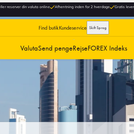
ller reserver din valuta online
Afhentning inden for 2 hverdage
Gratis lever
Find butik
Kundeservice
Skift Sprog
Valuta
Send penge
Rejse
FOREX Indeks