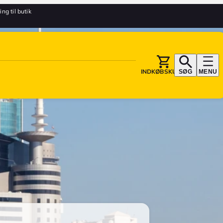
ing til butik
INDKØBSKURV
SØG
MENU