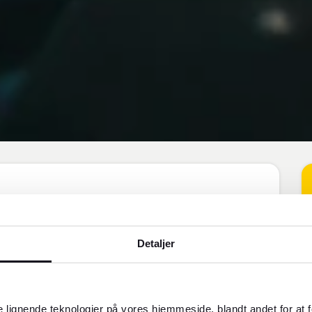
 for ting som mellemklasse- eller
Detaljer
 lignende teknologier på vores hjemmeside, blandt andet for at 