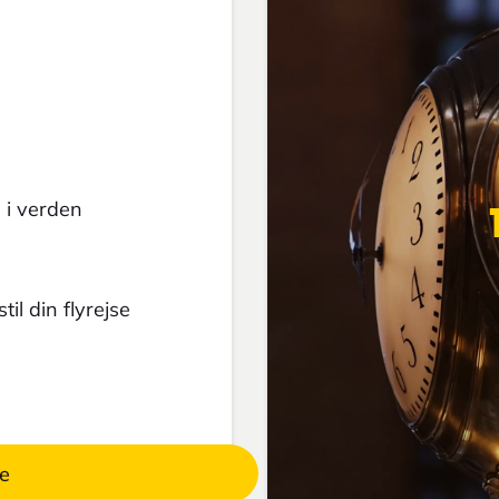
 i verden
il din flyrejse
se