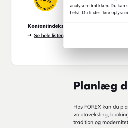
FOREX INDEKS
FOREX INDEKS
analysere trafikken. Du kan s
helst. Du finder flere oplysni
Kontantindeks
Rejseindeks
Se hele listen
Se hele listen
Planlæg di
Hos FOREX kan du plan
valutaveksling, booking
tradition og modernitet