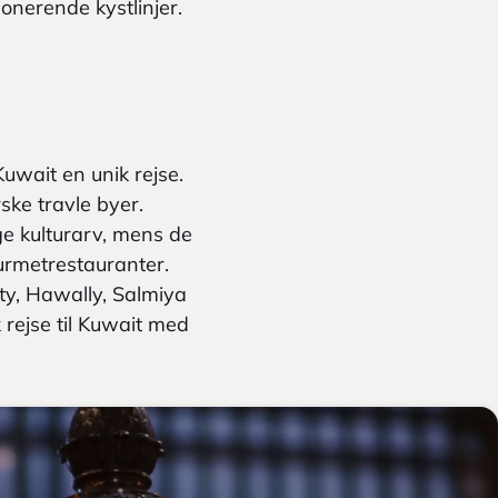
onerende kystlinjer.
Kuwait en unik rejse.
ske travle byer.
ige kulturarv, mens de
urmetrestauranter.
ty, Hawally, Salmiya
 rejse til Kuwait med