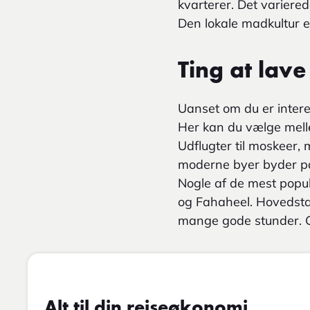
kvarterer. Det variere
Den lokale madkultur er
Ting at lave
Uanset om du er interes
Her kan du vælge melle
Udflugter til moskeer, 
moderne byer byder på
Nogle af de mest popul
og Fahaheel. Hovedstad
mange gode stunder. G
Alt til din rejseøkonomi