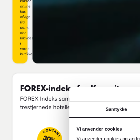
kurser
online
kan
afvige
fra
dem,
der
tilbydes
i
vores
butikker.
FOREX-indeks for Kuwait
FOREX Indeks sammenligner gennemsnitspriser
trestjernede hoteller, restauranter og taxaer.
Samtykke
Vi anvender cookies
KONTANT
REJSER
30%
46
Vi anvender cookies og andre