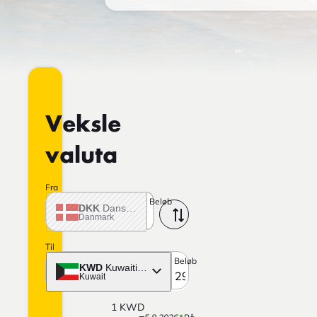
Veksle
valuta
Fra
Beløb
DKK
Dansk krone
Danmark
Til
Beløb
KWD
Kuwaitisk dinar
Kuwait
1
KWD
=