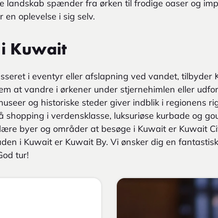
de landskab spænder fra ørken til frodige oaser og imp
 en oplevelse i sig selv.
 i Kuwait
seret i eventyr eller afslapning ved vandet, tilbyder 
m at vandre i ørkener under stjernehimlen eller udfor
museer og historiske steder giver indblik i regionens r
 shopping i verdensklasse, luksuriøse kurbade og go
ære byer og områder at besøge i Kuwait er Kuwait Ci
en i Kuwait er Kuwait By. Vi ønsker dig en fantastisk
od tur!