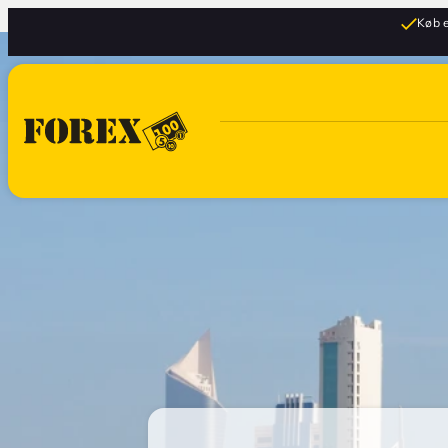
Køb e