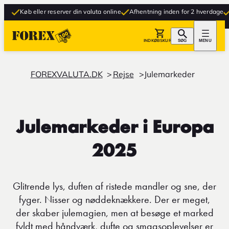
eller reserver din valuta online
Afhentning inden for 2 hverdage
Gratis leve
INDKØBSKURV
SØG
MENU
FOREXVALUTA.DK
Rejse
Julemarkeder
Julemarkeder i Europa
2025
Glitrende lys, duften af ristede mandler og sne, der
fyger. Nisser og nøddeknækkere. Der er meget,
der skaber julemagien, men at besøge et marked
fyldt med håndværk, dufte og smagsoplevelser er