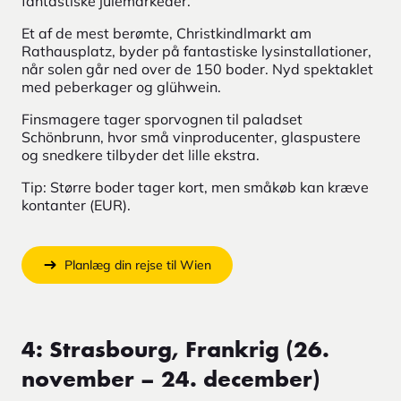
fantastiske julemarkeder.
Et af de mest berømte, Christkindlmarkt am
Rathausplatz, byder på fantastiske lysinstallationer,
når solen går ned over de 150 boder. Nyd spektaklet
med peberkager og glühwein.
Finsmagere tager sporvognen til paladset
Schönbrunn, hvor små vinproducenter, glaspustere
og snedkere tilbyder det lille ekstra.
Tip: Større boder tager kort, men småkøb kan kræve
kontanter (EUR).
Planlæg din rejse til Wien
4: Strasbourg, Frankrig (26.
november – 24. december)