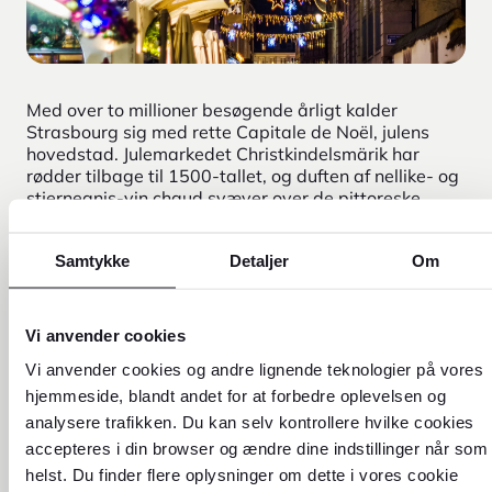
Med over to millioner besøgende årligt kalder
Strasbourg sig med rette Capitale de Noël, julens
hovedstad. Julemarkedet Christkindelsmärik har
rødder tilbage til 1500-tallet, og duften af nellike- og
stjerneanis-vin chaud svæver over de pittoreske
pladser.
Køb håndværk, dekorationer og lokale delikatesser i
Samtykke
Detaljer
Om
over 300 boder smukt omgivet af bindingsværkshuse
og glitrende lys. Strasbourg er Europas julefølelse i
koncentrat.
Vi anvender cookies
Tip: Kontanter (EUR) og kort accepteres. Nogle
Vi anvender cookies og andre lignende teknologier på vores
kortbetalinger kan have minimumsbeløb.
hjemmeside, blandt andet for at forbedre oplevelsen og
analysere trafikken. Du kan selv kontrollere hvilke cookies
accepteres i din browser og ændre dine indstillinger når som
Planlæg din rejse til Frankrig
helst. Du finder flere oplysninger om dette i vores cookie