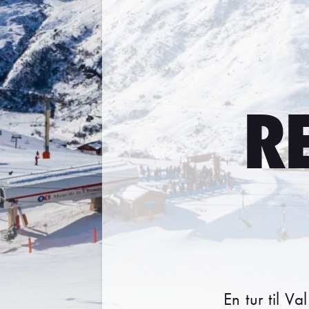
RE
En tur til Va