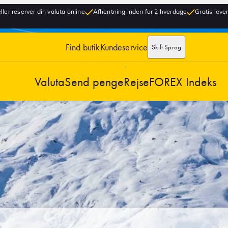
ller reserver din valuta online
Afhentning inden for 2 hverdage
Gratis lever
Find butik
Kundeservice
Skift Sprog
Valuta
Send penge
Rejse
FOREX Indeks