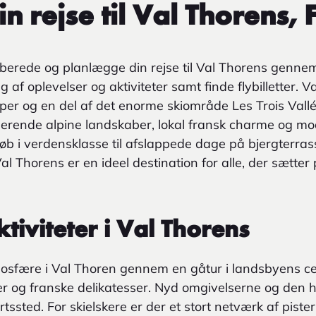
n rejse til Val Thorens, 
erede og planlægge din rejse til Val Thorens gennem
ng af oplevelser og aktiviteter samt finde flybilletter. V
alper og en del af det enorme skiområde Les Trois Val
erende alpine landskaber, lokal fransk charme og mode
iløb i verdensklasse til afslappede dage på bjergterra
al Thorens er en ideel destination for alle, der sætter
aktiviteter i Val Thorens
mosfære i Val Thoren gennem en gåtur i landsbyens ce
er og franske delikatesser. Nyd omgivelserne og den hø
tssted. For skielskere er der et stort netværk af piste