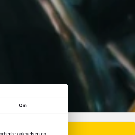
Om
forbedre oplevelsen og