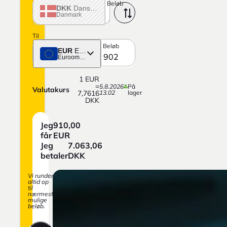
Beløb
DKK
Dansk krone
Danmark
Til
Beløb
EUR
Euro
Euroområdet
1
EUR
=
5.8.2026
På
Valutakurs
7,7616
13.02
lager
DKK
Jeg
910,00
får
EUR
Jeg
7.063,06
betaler
DKK
Vi runder
altid op
til
nærmest
mulige
beløb.