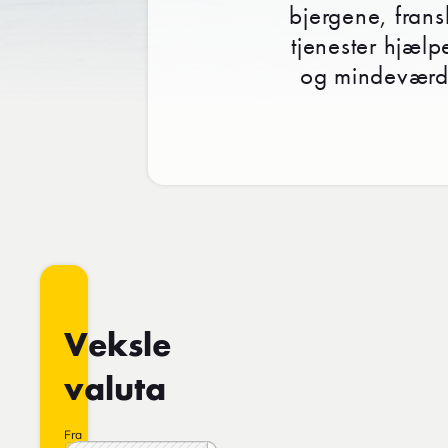
bjergene, frans
tjenester hjælp
og mindeværdi
Veksle
valuta
Fra