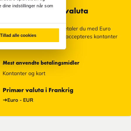
 dine indstillinger når som
Oplysninger om valuta
I Val Thorens, Frankrig, betaler du med Euro
Tillad alle cookies
(EUR). Af betalingsmidler accepteres kontanter
eller kort.
Mest anvendte betalingsmidler
Kontanter og kort
Primær valuta i Frankrig
Euro - EUR