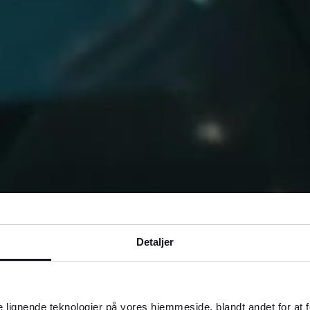
Detaljer
 lignende teknologier på vores hjemmeside, blandt andet for at 