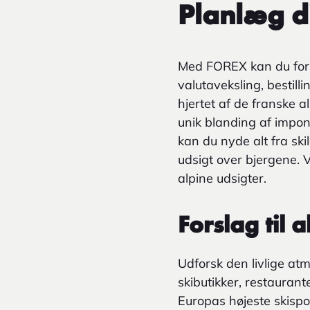
Planlæg di
Med FOREX kan du forb
valutaveksling, bestilli
hjertet af de franske 
unik blanding af impon
kan du nyde alt fra sk
udsigt over bjergene. V
alpine udsigter.
Forslag til 
Udforsk den livlige at
skibutikker, restaurant
Europas højeste skispor