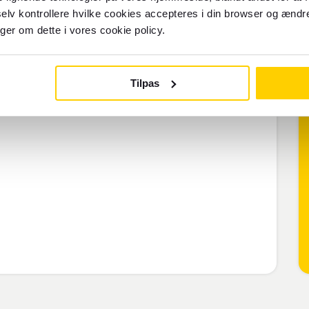
elv kontrollere hvilke cookies accepteres i din browser og ændre
for mellemklasse- eller trestjernede
nger om dette i vores cookie policy.
Tilpas