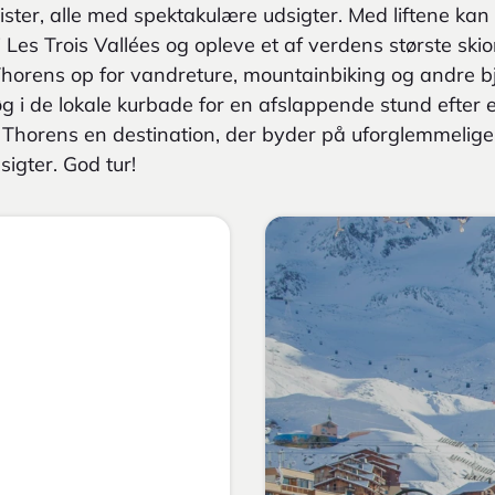
pister, alle med spektakulære udsigter. Med liftene ka
Les Trois Vallées og opleve et af verdens største sk
rens op for vandreture, mountainbiking og andre bje
g i de lokale kurbade for en afslappende stund efter 
 Thorens en destination, der byder på uforglemmelige
igter. God tur!