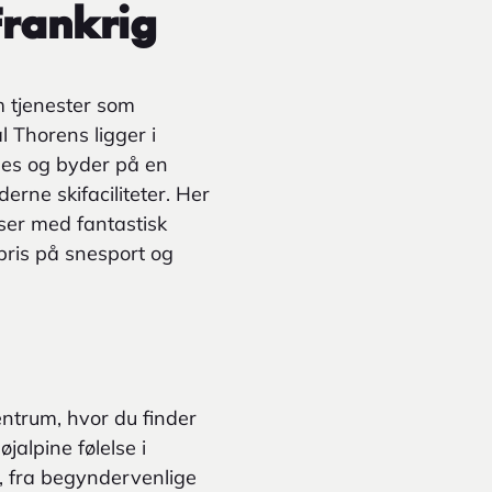
Frankrig
 tjenester som
al Thorens ligger i
lées og byder på en
rne skifaciliteter. Her
sser med fantastisk
 pris på snesport og
ntrum, hvor du finder
jalpine følelse i
r, fra begyndervenlige