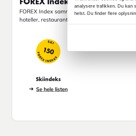
FOREX Indeks for Val Thorens
analysere trafikken. Du kan s
FOREX Index sammenligner gennemsnitspriser 
helst. Du finder flere oplysni
hoteller, restaurantbesøg og taxature.
SKI
150
FOREX INDEKS
Skiindeks
Se hele listen