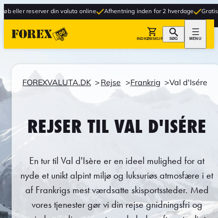
erver din valuta online
Afhentning inden for 2 hverdage
Gratis levering til b
INDKØBSKURV
SØG
MENU
FOREXVALUTA.DK
Rejse
Frankrig
Val d'Isére
REJSER TIL VAL D'ISÉRE
En tur til Val d'Isère er en ideel mulighed for at
nyde et unikt alpint miljø og luksuriøs atmosfære i et
af Frankrigs mest værdsatte skisportssteder. Med
vores tjenester gør vi din rejse gnidningsfri og