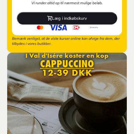
Vi runder altid op til nærmest mulige beløb.
Læg i indkøbskurv
Bemærk venligst, at de viste kurser online kan afvige fra dem, der
tilbydes i vores butikker.
I Val d'Isére koster en kop
CAPPUCCINO
12-39 DKK