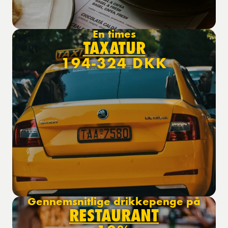
En times
TAXATUR
194-324 DKK
Gennemsnitlige drikkepenge på
RESTAURANT