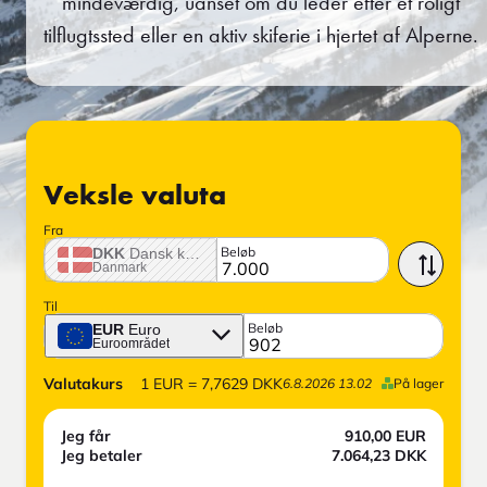
mindeværdig, uanset om du leder efter et roligt
tilflugtssted eller en aktiv skiferie i hjertet af Alperne.
Veksle valuta
Fra
Beløb
DKK
Dansk krone
Danmark
Til
Beløb
EUR
Euro
Euroområdet
Valutakurs
1
EUR
=
7,7629
DKK
6.8.2026 13.02
På lager
Jeg får
910,00
EUR
Jeg betaler
7.064,23
DKK