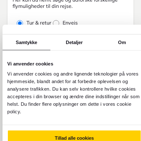
flymuligheder til din rejse.
Tur & retur
Envejs
Fra
Samtykke
Detaljer
Om
Til
Vi anvender cookies
Vi anvender cookies og andre lignende teknologier på vores
hjemmeside, blandt andet for at forbedre oplevelsen og
Rejsedato
Retur
analysere trafikken. Du kan selv kontrollere hvilke cookies
7.8.2026
8.8.2026
accepteres i din browser og ændre dine indstillinger når som
helst. Du finder flere oplysninger om dette i vores cookie
Rejsende
policy.
1 voksne
Billettype
Tillad alle cookies
Økonomi