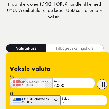
til danske kroner (DKK). FOREX handler ikke med
UYU. Vi anbefaler at du køber USD som alternativ
valuta.
Valutakurs
Tilbagevekslingskurs
Veksle valuta
Fra
Beløb
DKK
Dansk krone
Danmark
Til
Beløb
UYU
Uruguayanske pesos
Uruguay