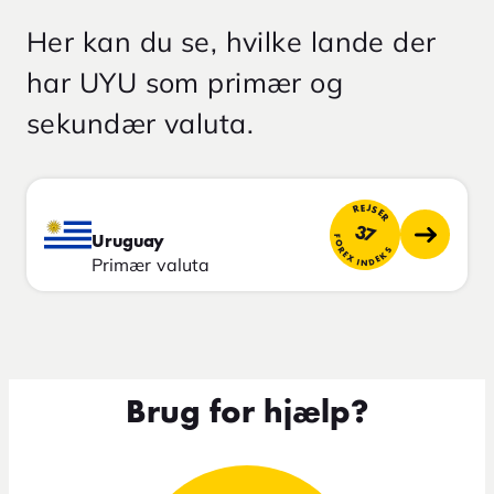
Her kan du se, hvilke lande der
har UYU som primær og
sekundær valuta.
REJSER
37
FOREX INDEKS
Uruguay
Primær valuta
Brug for hjælp?