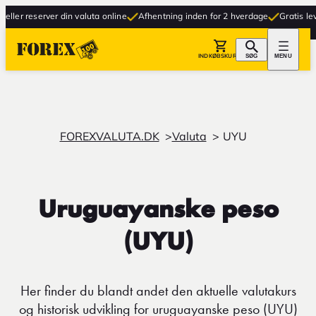
er reserver din valuta online
Afhentning inden for 2 hverdage
Gratis leverin
INDKØBSKURV
SØG
MENU
FOREXVALUTA.DK
Valuta
UYU
Uruguayanske peso
(UYU)
Her finder du blandt andet den aktuelle valutakurs
og historisk udvikling for uruguayanske peso (UYU)