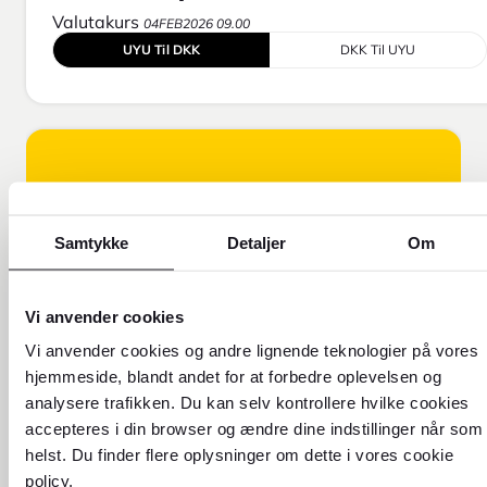
Valutakurs
04FEB2026 09.00
UYU Til DKK
DKK Til UYU
Samtykke
Detaljer
Om
Vi anvender cookies
Vi anvender cookies og andre lignende teknologier på vores
FOREX FORKLARER!
hjemmeside, blandt andet for at forbedre oplevelsen og
analysere trafikken. Du kan selv kontrollere hvilke cookies
Få flere oplysninger om, hvorfor
accepteres i din browser og ændre dine indstillinger når som
vores valutakurs er forskellig fra
helst. Du finder flere oplysninger om dette i vores cookie
den kurs, du ser online.
policy.