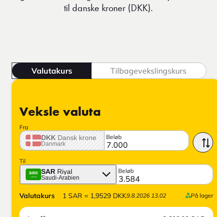
til danske kroner (DKK).
Valutakurs
Tilbagevekslingskurs
Veksle valuta
Fra
Beløb
DKK
Dansk krone
Danmark
Til
Beløb
SAR
Riyal
Saudi-Arabien
Valutakurs
1
SAR
=
1,9529
DKK
9.8.2026 13.02
På lager