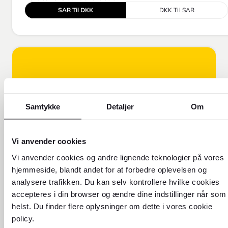
SAR Til DKK
DKK Til SAR
Samtykke
Detaljer
Om
Vi anvender cookies
Vi anvender cookies og andre lignende teknologier på vores
FOREX FORKLARER!
hjemmeside, blandt andet for at forbedre oplevelsen og
Få flere oplysninger om, hvorfor
analysere trafikken. Du kan selv kontrollere hvilke cookies
vores valutakurs er forskellig fra
accepteres i din browser og ændre dine indstillinger når som
den kurs, du ser online.
helst. Du finder flere oplysninger om dette i vores cookie
policy.