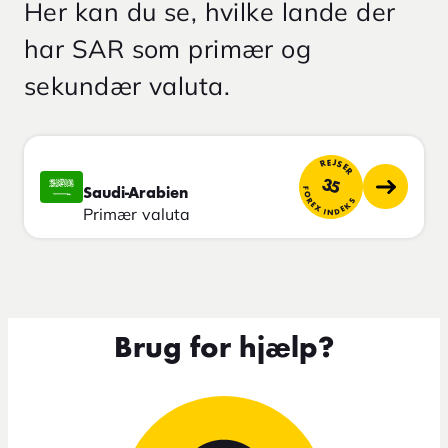
Her kan du se, hvilke lande der
har SAR som primær og
sekundær valuta.
REJSER
35
FOREX INDEKS
Saudi-Arabien
Primær valuta
Brug for hjælp?