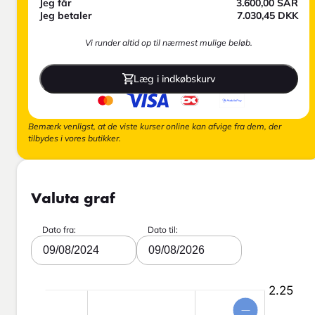
Jeg får
3.600,00
SAR
Jeg betaler
7.030,45
DKK
Vi runder altid op til nærmest mulige beløb.
Læg i indkøbskurv
Bemærk venligst, at de viste kurser online kan afvige fra dem, der
tilbydes i vores butikker.
Valuta graf
Dato fra:
Dato til:
09/08/2024
09/08/2026