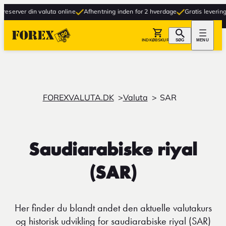
erver din valuta online
Afhentning inden for 2 hverdage
Gratis levering til 
INDKØBSKURV
SØG
MENU
FOREXVALUTA.DK
Valuta
SAR
Saudiarabiske riyal
(SAR)
Her finder du blandt andet den aktuelle valutakurs
og historisk udvikling for saudiarabiske riyal (SAR)