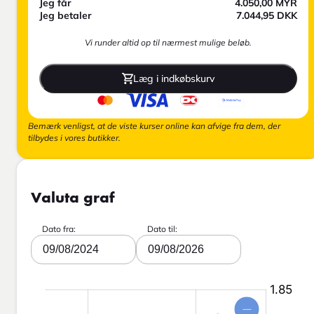
Jeg får
4.050,00
MYR
Jeg betaler
7.044,95
DKK
Vi runder altid op til nærmest mulige beløb.
Læg i indkøbskurv
Bemærk venligst, at de viste kurser online kan afvige fra dem, der
tilbydes i vores butikker.
Valuta graf
Dato fra:
Dato til:
09/08/2024
09/08/2026