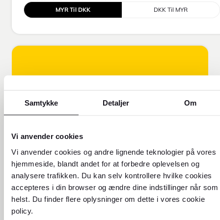
MYR Til DKK
DKK Til MYR
Samtykke
Detaljer
Om
Vi anvender cookies
Vi anvender cookies og andre lignende teknologier på vores
FOREX FORKLARER!
hjemmeside, blandt andet for at forbedre oplevelsen og
Få flere oplysninger om, hvorfor
analysere trafikken. Du kan selv kontrollere hvilke cookies
vores valutakurs er forskellig fra
accepteres i din browser og ændre dine indstillinger når som
den kurs, du ser online.
helst. Du finder flere oplysninger om dette i vores cookie
policy.