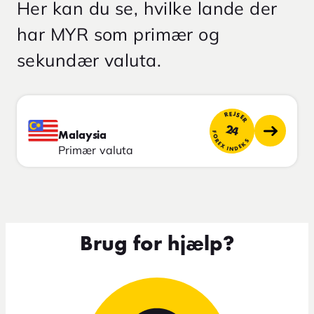
Her kan du se, hvilke lande der
har MYR som primær og
sekundær valuta.
REJSER
24
FOREX INDEKS
Malaysia
Primær valuta
Brug for hjælp?