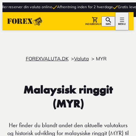
 reserver din valuta online
Afhentning inden for 2 hverdage
Gratis levering 
INDKØBSKURV
SØG
MENU
FOREXVALUTA.DK
Valuta
MYR
Malaysisk ringgit
(MYR)
Her finder du blandt andet den aktuelle valutakurs
og historisk udvikling for malaysiske ringgit (MYR) til