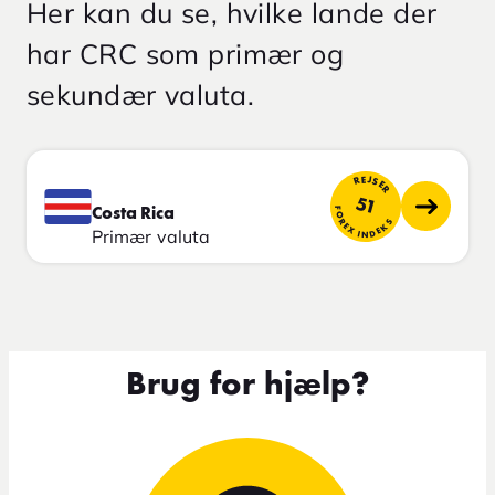
Her kan du se, hvilke lande der
har CRC som primær og
sekundær valuta.
REJSER
51
FOREX INDEKS
Costa Rica
Primær valuta
Brug for hjælp?