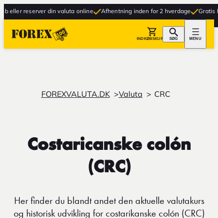
ller reserver din valuta online
Afhentning inden for 2 hverdage
Gratis lever
INDKØBSKURV
SØG
MENU
FOREXVALUTA.DK
Valuta
CRC
Costaricanske colón
(CRC)
Her finder du blandt andet den aktuelle valutakurs
og historisk udvikling for costarikanske colón (CRC)