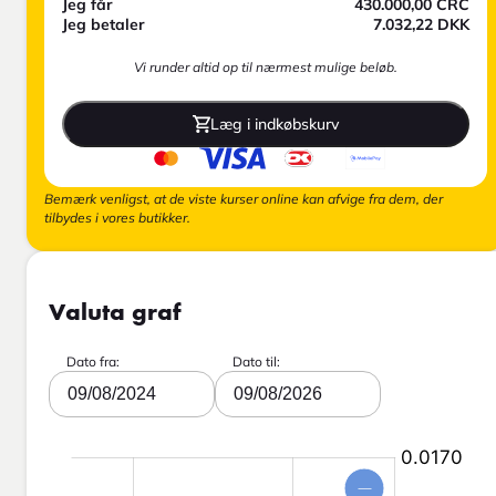
Jeg får
430.000,00
CRC
Jeg betaler
7.032,22
DKK
Vi runder altid op til nærmest mulige beløb.
Læg i indkøbskurv
Bemærk venligst, at de viste kurser online kan afvige fra dem, der
tilbydes i vores butikker.
Valuta graf
Dato fra:
Dato til:
09/08/2024
09/08/2026