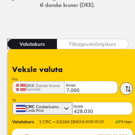
til danske kroner (DKK).
Valutakurs
Tilbagevekslingskurs
Veksle valuta
Fra
Beløb
DKK
Dansk krone
Danmark
Til
Beløb
CRC
Costaricansk colón
Costa Rica
Valutakurs
1
CRC
=
0,0164
DKK
9.8.2026 05.02
På lager