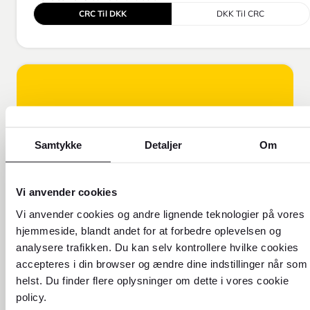
CRC Til DKK
DKK Til CRC
Samtykke
Detaljer
Om
Vi anvender cookies
Vi anvender cookies og andre lignende teknologier på vores
FOREX FORKLARER!
hjemmeside, blandt andet for at forbedre oplevelsen og
Få flere oplysninger om, hvorfor
analysere trafikken. Du kan selv kontrollere hvilke cookies
vores valutakurs er forskellig fra
accepteres i din browser og ændre dine indstillinger når som
den kurs, du ser online.
helst. Du finder flere oplysninger om dette i vores cookie
policy.