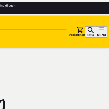
ing til butik
INDKØBSKURV
SØG
MENU
)