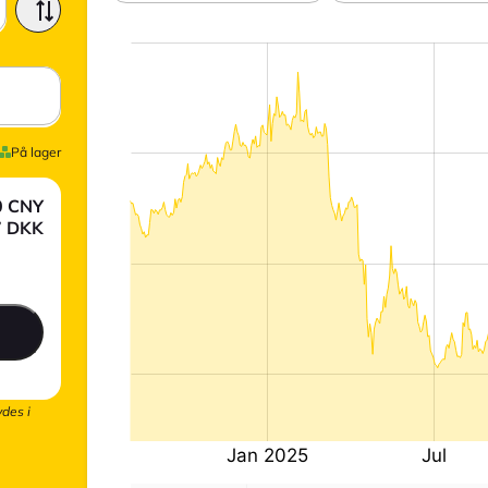
På lager
0
CNY
7
DKK
ydes i