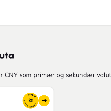
uta
har CNY som primær og sekundær valut
REJSER
23
FOREX INDEKS