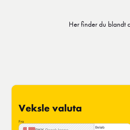
Her finder du blandt a
Veksle valuta
Fra
Beløb
DKK
Dansk krone