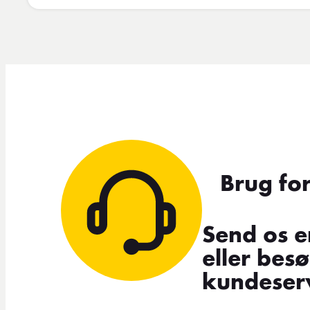
Brug fo
Send os e
eller bes
kundeserv