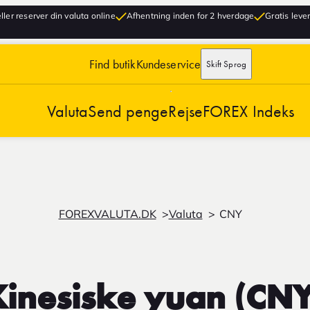
ller reserver din valuta online
Afhentning inden for 2 hverdage
Gratis lever
Find butik
Kundeservice
Skift Sprog
Valuta
Send penge
Rejse
FOREX Indeks
FOREXVALUTA.DK
Valuta
CNY
Kinesiske yuan (CNY