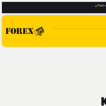
Køb e