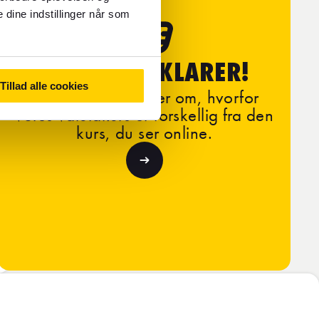
 dine indstillinger når som
FOREX FORKLARER!
Tillad alle cookies
Få flere oplysninger om, hvorfor
vores valutakurs er forskellig fra den
kurs, du ser online.