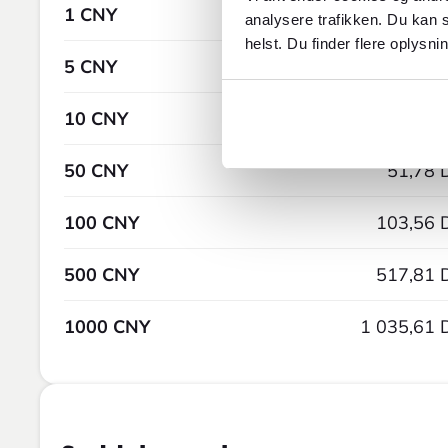
1 CNY
1,04 
analysere trafikken. Du kan s
helst. Du finder flere oplysni
5 CNY
5,18 
10 CNY
10,36 
50 CNY
51,78 
100 CNY
103,56 
500 CNY
517,81 
1000 CNY
1 035,61 