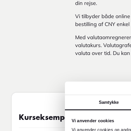
din rejse.
Vi tilbyder både online
bestilling af CNY enkel
Med valutaomregneren k
valutakurs. Valutagrafen
valuta over tid. Du kan
Samtykke
Valutakurs
09AUG2026 05.02
Kurseksempel
Vi anvender cookies
Vi anvender cookies og andre