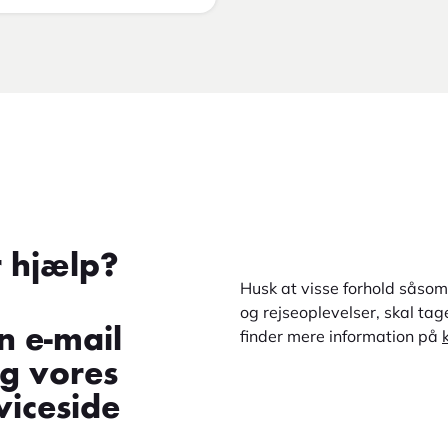
r hjælp?
Husk at visse forhold såsom 
og rejseoplevelser, skal ta
n e-mail
finder mere information på
øg vores
iceside