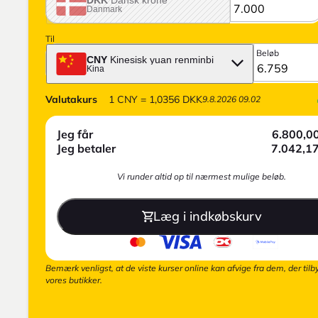
Danmark
Til
Beløb
CNY
Kinesisk yuan renminbi
Kina
Valutakurs
1
CNY
=
1,0356
DKK
9.8.2026 09.02
Jeg får
6.800,0
Jeg betaler
7.042,1
Vi runder altid op til nærmest mulige beløb.
Læg i indkøbskurv
Bemærk venligst, at de viste kurser online kan afvige fra dem, der tilb
vores butikker.