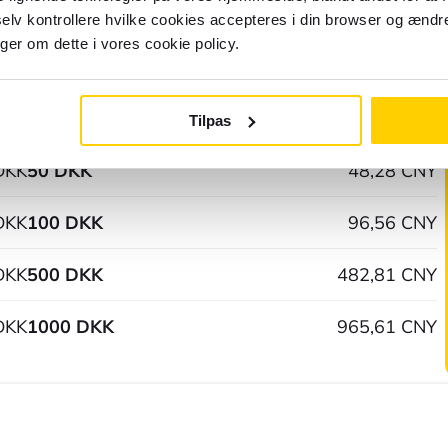
DKK
1 DKK
0,97 CNY
elv kontrollere hvilke cookies accepteres i din browser og ændre
nger om dette i vores cookie policy.
DKK
5 DKK
4,83 CNY
DKK
10 DKK
9,66 CNY
Tilpas
DKK
50 DKK
48,28 CNY
DKK
100 DKK
96,56 CNY
DKK
500 DKK
482,81 CNY
DKK
1000 DKK
965,61 CNY