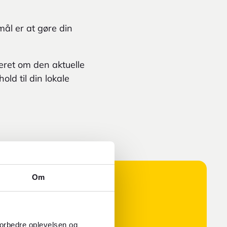
mål er at gøre din
eret om den aktuelle
old til din lokale
Om
forbedre oplevelsen og