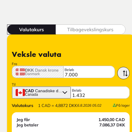
Valutakurs
Tilbagevekslingskurs
Veksle valuta
Fra
Beløb
DKK
Dansk krone
Danmark
Til
Beløb
CAD
Canadiske dollar
Canada
Valutakurs
1
CAD
=
4,8872
DKK
6.8.2026 05.02
På lager
Jeg får
1.450,00
CAD
Jeg betaler
7.086,37
DKK