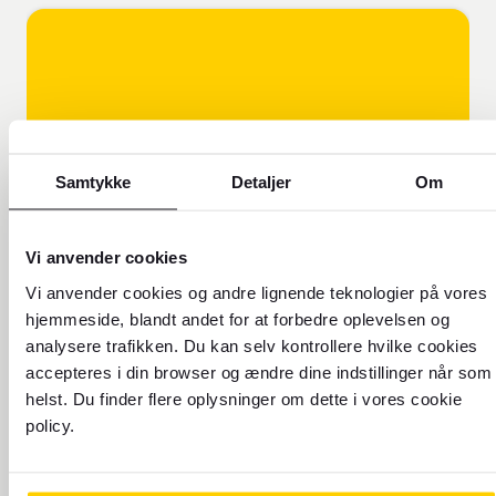
Samtykke
Detaljer
Om
FOREX FORKLARER!
Vi anvender cookies
Vi anvender cookies og andre lignende teknologier på vores
Få flere oplysninger om, hvorfor
hjemmeside, blandt andet for at forbedre oplevelsen og
vores valutakurs er forskellig fra
analysere trafikken. Du kan selv kontrollere hvilke cookies
den kurs, du ser online.
accepteres i din browser og ændre dine indstillinger når som
helst. Du finder flere oplysninger om dette i vores cookie
policy.