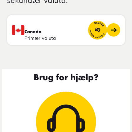
sekundær valuta.
REJSER
80
FOREX INDEKS
Canada
Primær valuta
Brug for hjælp?