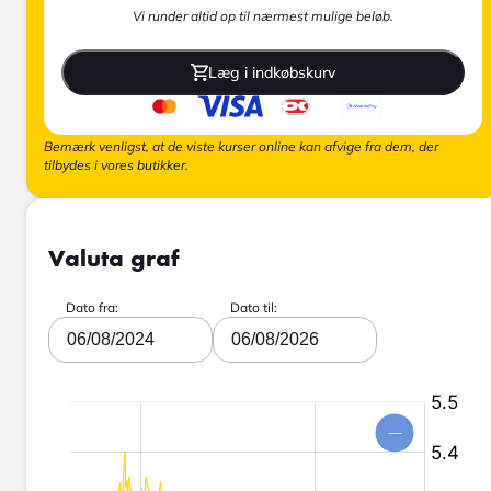
Vi runder altid op til nærmest mulige beløb.
Læg i indkøbskurv
Bemærk venligst, at de viste kurser online kan afvige fra dem, der
tilbydes i vores butikker.
Valuta graf
Dato fra:
Dato til:
06/08/2024
06/08/2026