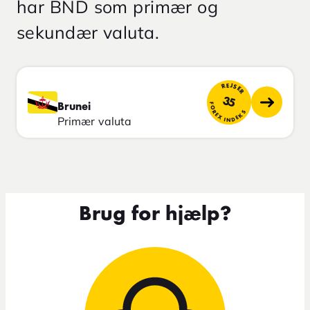
har BND som primær og
sekundær valuta.
REJSER
35
FOREX INDEKS
Brunei
Primær valuta
Brug for hjælp?