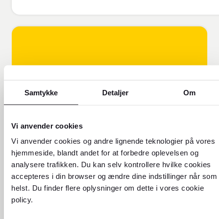
Samtykke
Detaljer
Om
Vi anvender cookies
FOREX FORKLARER!
Vi anvender cookies og andre lignende teknologier på vores
hjemmeside, blandt andet for at forbedre oplevelsen og
Få flere oplysninger om, hvorfor
analysere trafikken. Du kan selv kontrollere hvilke cookies
vores valutakurs er forskellig fra
accepteres i din browser og ændre dine indstillinger når som
den kurs, du ser online.
helst. Du finder flere oplysninger om dette i vores cookie
policy.