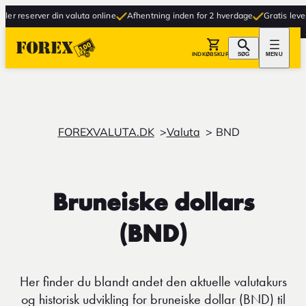
 reserver din valuta online
Afhentning inden for 2 hverdage
Gratis levering 
INDKØBSKURV
SØG
MENU
FOREXVALUTA.DK
Valuta
BND
Bruneiske dollars
(BND)
Her finder du blandt andet den aktuelle valutakurs
og historisk udvikling for bruneiske dollar (BND) til