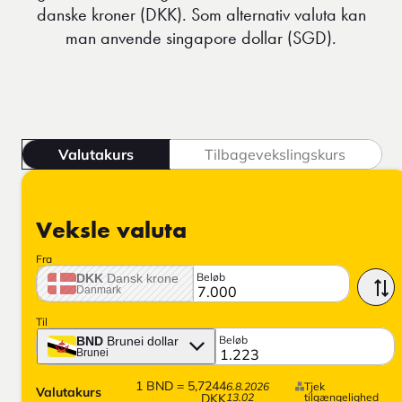
danske kroner (DKK). Som alternativ valuta kan
man anvende singapore dollar (SGD).
Valutakurs
Tilbagevekslingskurs
Veksle valuta
Fra
Beløb
DKK
Dansk krone
Danmark
Til
Beløb
BND
Brunei dollar
Brunei
1
BND
=
5,7244
6.8.2026
Tjek
Valutakurs
DKK
13.02
tilgængelighed