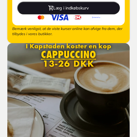
Læg i indkøbskurv
Bemærk venligst, at de viste kurser online kan afvige fra dem, der
tilbydes i vores butikker.
I Kapstaden koster en kop
CAPPUCCINO
13-26 DKK