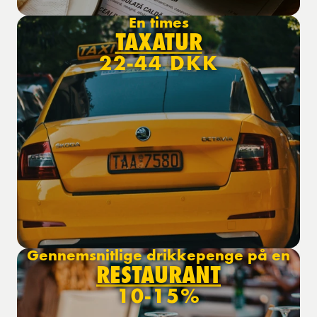
En times
TAXATUR
22-44 DKK
Gennemsnitlige drikkepenge på en
RESTAURANT
10-15%