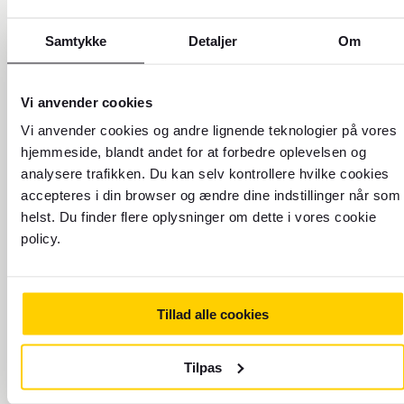
Samtykke
Detaljer
Om
Til
Vi anvender cookies
Vi anvender cookies og andre lignende teknologier på vores
Rejsedato
Retur
hjemmeside, blandt andet for at forbedre oplevelsen og
7.8.2026
8.8.2026
analysere trafikken. Du kan selv kontrollere hvilke cookies
accepteres i din browser og ændre dine indstillinger når som
Rejsende
helst. Du finder flere oplysninger om dette i vores cookie
1 voksne
policy.
Billettype
Økonomi
Tillad alle cookies
Tilpas
Søg