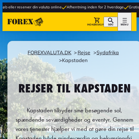
eserver din valuta online
Afhentning inden for 2 hverdage
Gratis levering til
INDKØBSKURV
SØG
MENU
FOREXVALUTA.DK
Rejse
Sydafrika
Kapstaden
REJSER TIL KAPSTADEN
Kapstaden tilbyder sine besøgende sol,
spændende seværdigheder og eventyr. Gennem
vores tjenester hjælper vi med at gøre din rejse til
Kapstaden både mindeværdig og bekymringsfri.