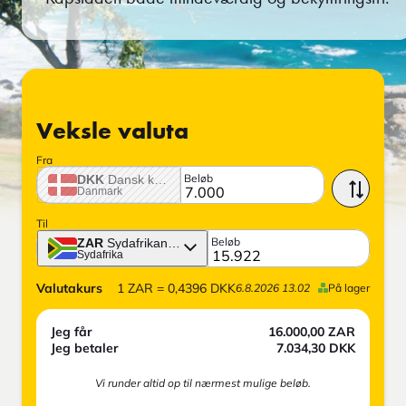
Veksle valuta
Fra
Beløb
DKK
Dansk krone
Danmark
Til
Beløb
ZAR
Sydafrikansk rand
Sydafrika
Valutakurs
1
ZAR
=
0,4396
DKK
6.8.2026 13.02
På lager
Jeg får
16.000,00
ZAR
Jeg betaler
7.034,30
DKK
Vi runder altid op til nærmest mulige beløb.