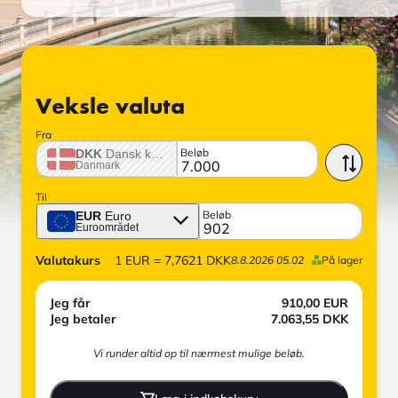
Veksle valuta
Fra
Beløb
DKK
Dansk krone
Danmark
Til
Beløb
EUR
Euro
Euroområdet
Valutakurs
1
EUR
=
7,7621
DKK
8.8.2026 05.02
På lager
Jeg får
910,00
EUR
Jeg betaler
7.063,55
DKK
Vi runder altid op til nærmest mulige beløb.