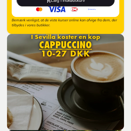
Læg i indkøbskurv
Bemærk venligst, at de viste kurser online kan afvige fra dem, der
tilbydes i vores butikker.
I Sevilla koster en kop
CAPPUCCINO
10-27 DKK