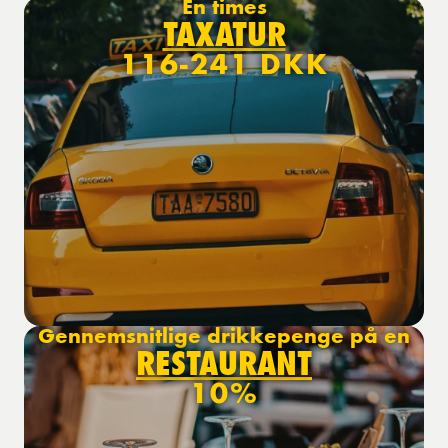
En times
TAXATUR
116-241 DKK
Gennemsnitlige drikkepenge på en
RESTAURANT
10%