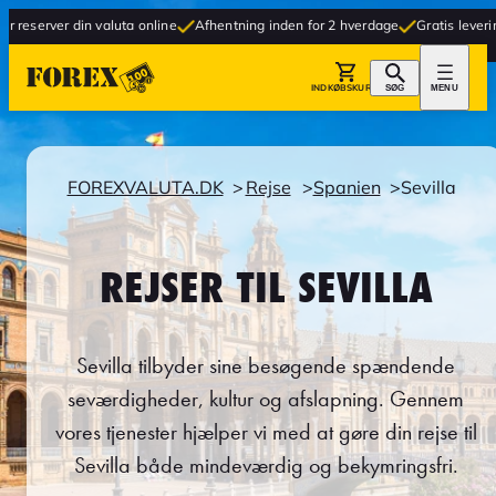
din valuta online
Afhentning inden for 2 hverdage
Gratis levering til butik
INDKØBSKURV
SØG
MENU
FOREXVALUTA.DK
Rejse
Spanien
Sevilla
REJSER TIL SEVILLA
Sevilla tilbyder sine besøgende spændende
seværdigheder, kultur og afslapning. Gennem
vores tjenester hjælper vi med at gøre din rejse til
Sevilla både mindeværdig og bekymringsfri.