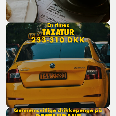
En times
TAXATUR
233-310 DKK
Gennemsnitlige drikkepenge på