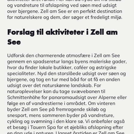
og vandreture til afslapning ved søen med udsigt
over bjergene. Zell am See er en perfekt destination
for naturelskere og dem, der søger et fredeligt miljø.
Forslag til aktiviteter i Zell am
See
Udforsk den charmerende atmosfære i Zell am See
gennem en spadseretur langs byens maleriske gader,
hvor du finder lokale butikker, caféer og østrigske
specialiteter. Nyd den storslåede udsigt over søen og
bjergene, og tag en tur med båd for at få en anden
udsigt over det naturskønne landskab. For
naturoplevelser kan du tage svævebanen til
Schmittenhöhe for panoramaudsigt over Alperne eller
følge en af vandrestierne i området. Om vinteren
byder Zell am See på fremragende skiløb og
snesport, mens sommeren byder på vandreture,
cykling og svømning i den klare sø. Vi anbefaler også
et besøg i Tauern Spa for et øjebliks afslapning efter
en dag ude i naturen. Uanset årstiden er Zell am See