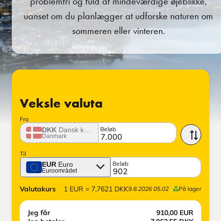
problemfri og fuld af mindeværdige øjeblikke,
uanset om du planlægger at udforske naturen om
sommeren eller vinteren.
Veksle valuta
Fra
Beløb
DKK
Dansk krone
Danmark
Til
Beløb
EUR
Euro
Euroområdet
Valutakurs
1
EUR
=
7,7621
DKK
9.8.2026 05.02
På lager
Jeg får
910,00
EUR