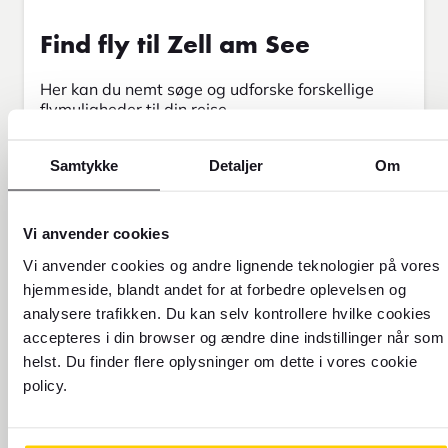
Find fly til Zell am See
Her kan du nemt søge og udforske forskellige
flymuligheder til din rejse.
Tur & retur
Envejs
Samtykke
Detaljer
Om
Fra
Vi anvender cookies
Vi anvender cookies og andre lignende teknologier på vores
Til
hjemmeside, blandt andet for at forbedre oplevelsen og
analysere trafikken. Du kan selv kontrollere hvilke cookies
accepteres i din browser og ændre dine indstillinger når som
Rejsedato
Retur
helst. Du finder flere oplysninger om dette i vores cookie
10.8.2026
11.8.2026
policy.
Rejsende