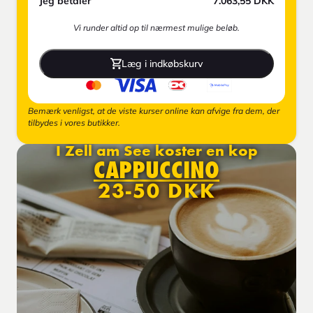
Jeg betaler
7.063,55
DKK
Vi runder altid op til nærmest mulige beløb.
Læg i indkøbskurv
Bemærk venligst, at de viste kurser online kan afvige fra dem, der
tilbydes i vores butikker.
I Zell am See koster en kop
CAPPUCCINO
23-50 DKK