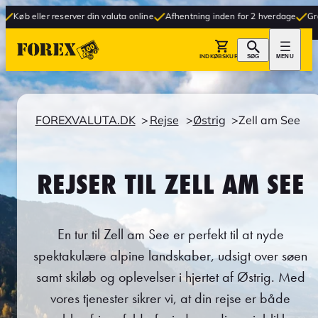
reserver din valuta online
Afhentning inden for 2 hverdage
Gratis levering t
INDKØBSKURV
SØG
MENU
FOREXVALUTA.DK
Rejse
Østrig
Zell am See
REJSER TIL ZELL AM SEE
En tur til Zell am See er perfekt til at nyde
spektakulære alpine landskaber, udsigt over søen
samt skiløb og oplevelser i hjertet af Østrig. Med
vores tjenester sikrer vi, at din rejse er både