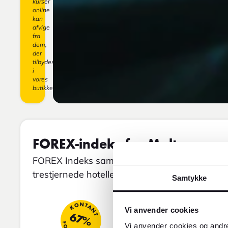
kurser
online
kan
afvige
fra
dem,
der
tilbydes
i
vores
butikker.
FOREX-indeks for Malta
FOREX Indeks sammenligner gennemsnitspriser
trestjernede hoteller, restauranter og taxaer.
Samtykke
KONTANT
REJSER
Vi anvender cookies
67%
54
Vi anvender cookies og andre