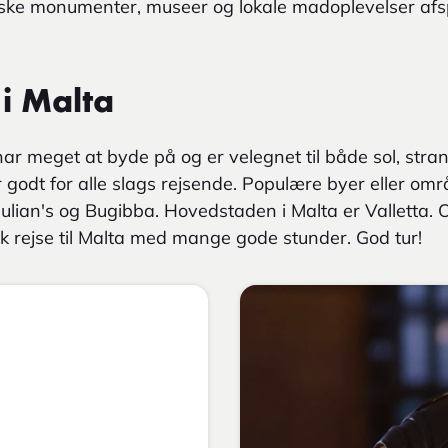
iske monumenter, museer og lokale madoplevelser afsp
 i Malta
har meget at byde på og er velegnet til både sol, stra
 godt for alle slags rejsende. Populære byer eller omr
. Julian's og Bugibba. Hovedstaden i Malta er Valletta. 
sk rejse til Malta med mange gode stunder. God tur!