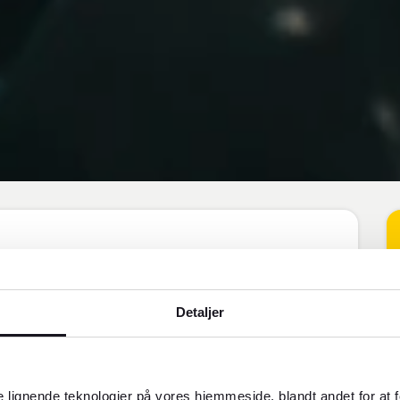
 for ting som mellemklasse- eller
Detaljer
SOMMER
 lignende teknologier på vores hjemmeside, blandt andet for at 