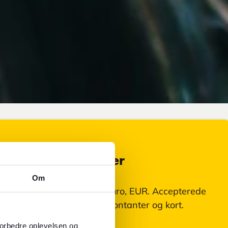
Valutaoplysninger
Om
I Malta, betaler du med Euro, EUR. Accepterede
betalingsmidler er både kontanter og kort.
forbedre oplevelsen og