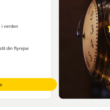
 i verden
il din flyrejse
se