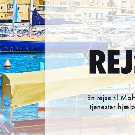
REJ
En rejse til Ma
tjenester hjæl