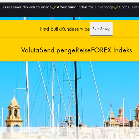
ller reserver din valuta online
Afhentning inden for 2 hverdage
Gratis lever
Find butik
Kundeservice
Skift Sprog
Valuta
Send penge
Rejse
FOREX Indeks