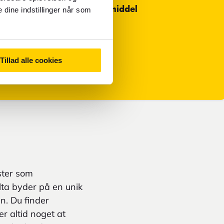
Mest anvendte betalingsmiddel
 dine indstillinger når som
Kort
Primær valuta i Malta
Tillad alle cookies
Euro - EUR
ster som
alta byder på en unik
n. Du finder
r altid noget at