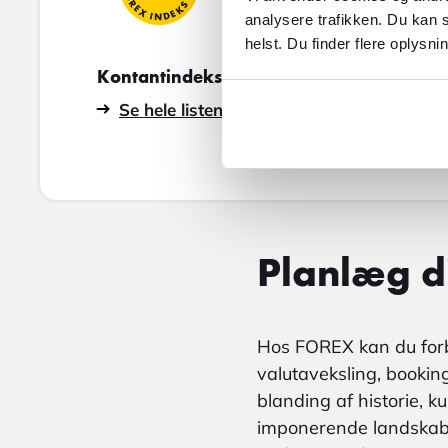
FOREX INDEKS
FOREX INDEKS
analysere trafikken. Du kan s
helst. Du finder flere oplysni
Kontantindeks
Rejseindeks
Se hele listen
Se hele listen
Planlæg di
Hos FOREX kan du forb
valutaveksling, booking
blanding af historie, k
imponerende landskaber