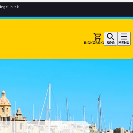
ing til butik
INDKØBSKURV
SØG
MENU