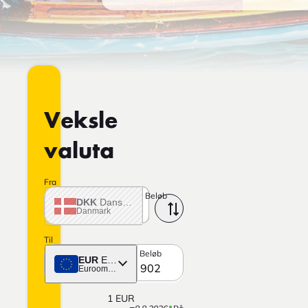
Veksle
valuta
Fra
Beløb
DKK
Dansk krone
Danmark
Til
Beløb
EUR
Euro
Euroområdet
1
EUR
=