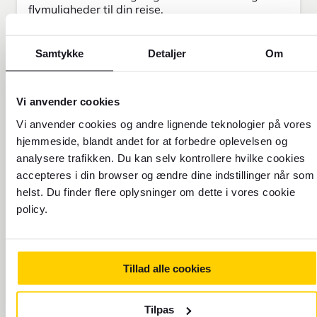
flymuligheder til din rejse.
Tur & retur
Envejs
Samtykke
Detaljer
Om
Fra
Vi anvender cookies
Vi anvender cookies og andre lignende teknologier på vores
Til
hjemmeside, blandt andet for at forbedre oplevelsen og
analysere trafikken. Du kan selv kontrollere hvilke cookies
accepteres i din browser og ændre dine indstillinger når som
Rejsedato
Retur
helst. Du finder flere oplysninger om dette i vores cookie
8.8.2026
9.8.2026
policy.
Rejsende
1 voksne
Tillad alle cookies
Billettype
Økonomi
Tilpas