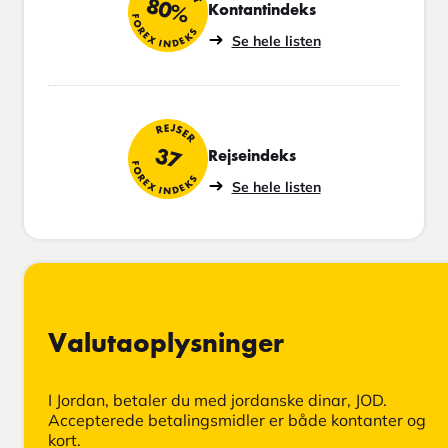
80%
Kontantindeks
FOREX INDEKS
Se hele listen
REJSER
37
Rejseindeks
FOREX INDEKS
Se hele listen
Valutaoplysninger
I Jordan, betaler du med jordanske dinar, JOD.
Accepterede betalingsmidler er både kontanter og
kort.