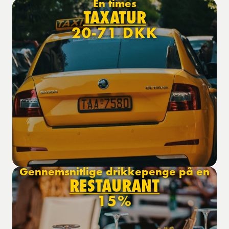
En times
TAXATUR
20-71 DKK
Gennemsnitlige drikkepenge på en
RESTAURANT
15%