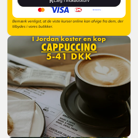
Læg i indkøbskurv
Bemærk venligst, at de viste kurser online kan afvige fra dem, der
tilbydes i vores butikker.
I Jordan koster en kop
CAPPUCCINO
5-41 DKK