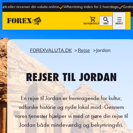
rver din valuta online
Afhentning inden for 2 hverdage
Gratis levering til b
INDKØBSKURV
SØG
MENU
FOREXVALUTA.DK
Rejse
Jordan
REJSER TIL JORDAN
En rejse til Jordan er fremragende for kultur,
udforske historie og nyde lokal mad. Gennem
vores tjenester hjælper vi med at gøre din rejse til
Jordan både mindeværdig og bekymringsfri.