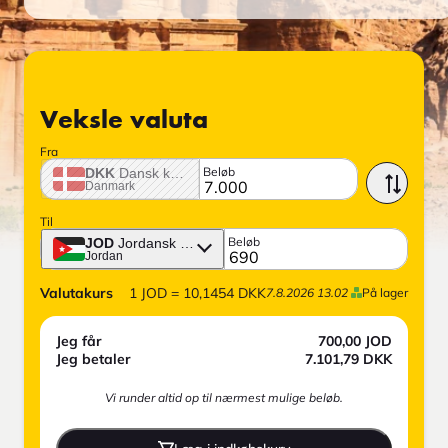
Veksle valuta
Fra
Beløb
DKK
Dansk krone
Danmark
Til
Beløb
JOD
Jordansk dinar
Jordan
Valutakurs
1
JOD
=
10,1454
DKK
7.8.2026 13.02
På lager
Jeg får
700,00
JOD
Jeg betaler
7.101,79
DKK
Vi runder altid op til nærmest mulige beløb.