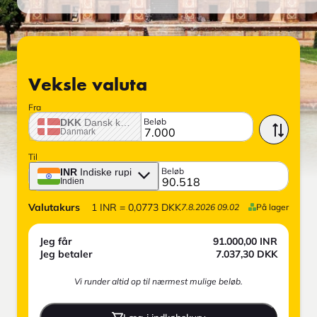
Veksle valuta
Fra
Beløb
DKK
Dansk krone
Danmark
Til
Beløb
INR
Indiske rupi
Indien
Valutakurs
1
INR
=
0,0773
DKK
7.8.2026 09.02
På lager
Jeg får
91.000,00
INR
Jeg betaler
7.037,30
DKK
Vi runder altid op til nærmest mulige beløb.