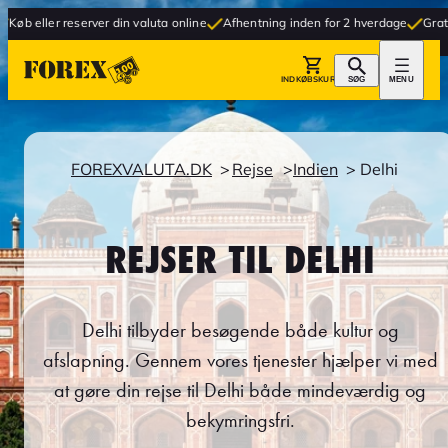
erver din valuta online
Afhentning inden for 2 hverdage
Gratis levering til 
INDKØBSKURV
SØG
MENU
FOREXVALUTA.DK
Rejse
Indien
Delhi
REJSER TIL DELHI
Delhi tilbyder besøgende både kultur og
afslapning. Gennem vores tjenester hjælper vi med
at gøre din rejse til Delhi både mindeværdig og
bekymringsfri.