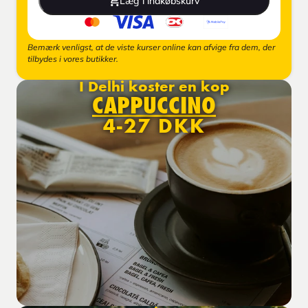
Læg i indkøbskurv
Bemærk venligst, at de viste kurser online kan afvige fra dem, der
tilbydes i vores butikker.
I Delhi koster en kop
CAPPUCCINO
4-27 DKK