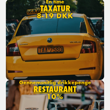
En time
TAXATUR
8-19 DKK
Gennemsnitlig drikkepenge
RESTAURANT
10%