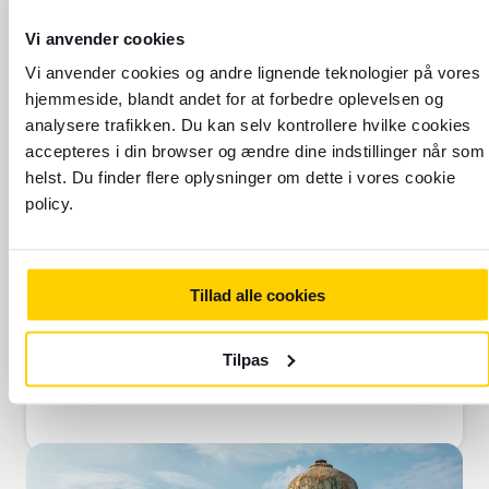
Vi anvender cookies
Rejsedato
Retur
Vi anvender cookies og andre lignende teknologier på vores
hjemmeside, blandt andet for at forbedre oplevelsen og
8.8.2026
9.8.2026
analysere trafikken. Du kan selv kontrollere hvilke cookies
accepteres i din browser og ændre dine indstillinger når som
Rejsende
helst. Du finder flere oplysninger om dette i vores cookie
1 voksne
policy.
Billettype
Økonomi
Tillad alle cookies
Søg
Tilpas