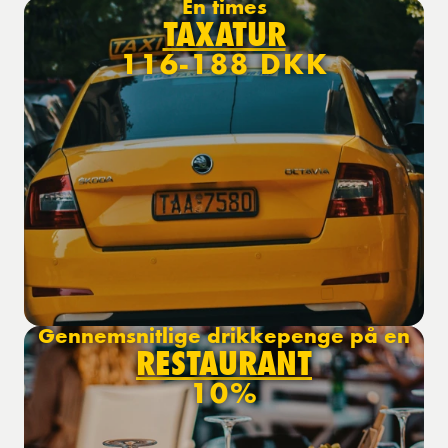
En times
TAXATUR
116-188 DKK
Gennemsnitlige drikkepenge på en
RESTAURANT
10%