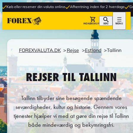
 reserver din valuta online
Afhentning inden for 2 hverdage
Gratis levering t
INDKØBSKURV
SØG
MENU
FOREXVALUTA.DK
Rejse
Estland
Tallinn
REJSER TIL TALLINN
Tallinn tilbyder sine besøgende spændende
seværdigheder, kultur og historie. Gennem vores
tjenester hjælper vi med at gøre din rejse til Tallinn
både mindeværdig og bekymringsfri.