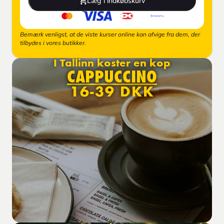
Læg i indkøbskurv
Bemærk venligst, at de viste kurser online kan afvige fra dem, der
tilbydes i vores butikker.
I Tallinn koster en kop
CAPPUCCINO
16-39 DKK