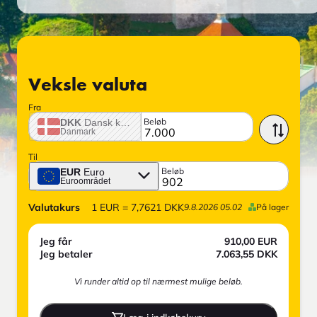
Veksle valuta
Fra
Beløb
DKK
Dansk krone
Danmark
Til
Beløb
EUR
Euro
Euroområdet
Valutakurs
1
EUR
=
7,7621
DKK
9.8.2026 05.02
På lager
Jeg får
910,00
EUR
Jeg betaler
7.063,55
DKK
Vi runder altid op til nærmest mulige beløb.