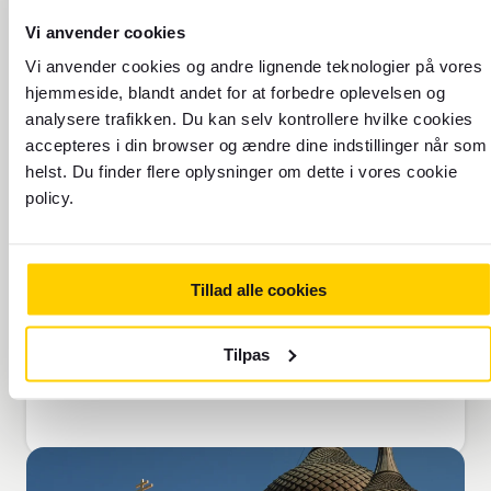
Vi anvender cookies
Vi anvender cookies og andre lignende teknologier på vores
Rejsedato
Retur
hjemmeside, blandt andet for at forbedre oplevelsen og
10.8.2026
11.8.2026
analysere trafikken. Du kan selv kontrollere hvilke cookies
accepteres i din browser og ændre dine indstillinger når som
Rejsende
helst. Du finder flere oplysninger om dette i vores cookie
1 voksne
policy.
Billettype
Økonomi
Tillad alle cookies
Søg
Tilpas