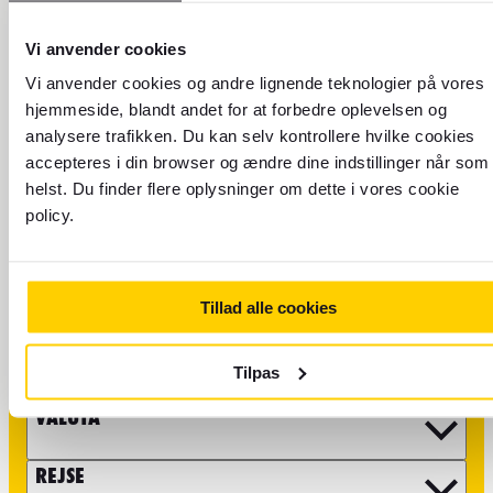
Vi anvender cookies
Vi anvender cookies og andre lignende teknologier på vores
hjemmeside, blandt andet for at forbedre oplevelsen og
analysere trafikken. Du kan selv kontrollere hvilke cookies
accepteres i din browser og ændre dine indstillinger når som
Send os en e-mail eller
helst. Du finder flere oplysninger om dette i vores cookie
policy.
besøg vores
kundeserviceside
Husk at visse forhold såsom spørgsmål om bestilling af
Tillad alle cookies
flyrejser og rejseoplevelser, skal tages direkte med vores
partnere. Du finder mere information
kundeservicesiden
på
.
Tilpas
VALUTA
REJSE