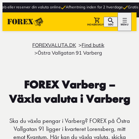
 eller reserver din valuta online
Afhentning inden for 2 hverdage
Gratis lev
INDKØBSKURV
SØG
MENU
FOREXVALUTA.DK
Find butik
Östra Vallgatan 91 Varberg
FOREX Varberg –
Växla valuta i Varberg
Ska du växla pengar i Varberg? FOREX på Östra
Vallgatan 91 ligger i kvarteret Lorensberg, mitt
emot Kvantum. Här kan du växla valuta, skicka