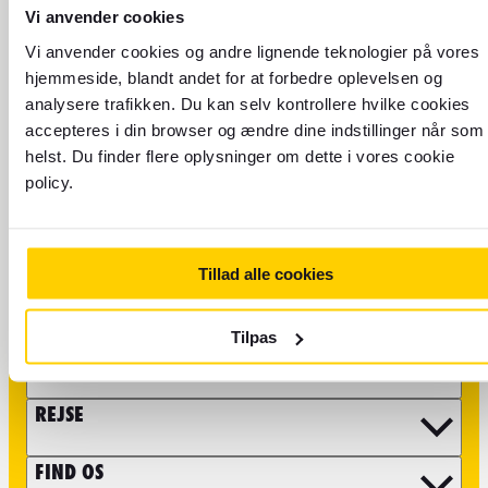
Vi anvender cookies
Vi anvender cookies og andre lignende teknologier på vores
hjemmeside, blandt andet for at forbedre oplevelsen og
analysere trafikken. Du kan selv kontrollere hvilke cookies
Send os en e-mail eller
accepteres i din browser og ændre dine indstillinger når som
helst. Du finder flere oplysninger om dette i vores cookie
besøg vores
policy.
kundeserviceside
Husk at visse forhold såsom spørgsmål om bestilling af
flyrejser og rejseoplevelser, skal tages direkte med vores
Tillad alle cookies
partnere. Du finder mere information
kundeservicesiden
på
.
Tilpas
VALUTA
REJSE
FIND OS