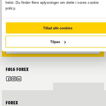
helst. Du finder flere oplysninger om dette i vores cookie
partnere. Du finder mere information
kundeservicesiden
på
.
policy.
VALUTA
Tillad alle cookies
REJSE
Tilpas
FIND OS
FØLG FOREX
FOREX