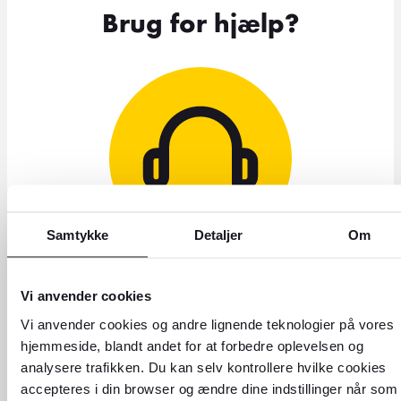
Brug for hjælp?
Samtykke
Detaljer
Om
Send os en e-mail eller
Vi anvender cookies
besøg vores
Vi anvender cookies og andre lignende teknologier på vores
kundeserviceside
hjemmeside, blandt andet for at forbedre oplevelsen og
analysere trafikken. Du kan selv kontrollere hvilke cookies
Husk at visse forhold såsom spørgsmål om bestilling af
accepteres i din browser og ændre dine indstillinger når som
flyrejser og rejseoplevelser, skal tages direkte med vores