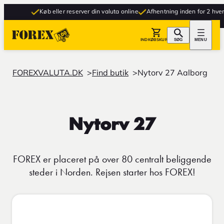
Køb eller reserver din valuta online
Afhentning inden for 2 hverd
INDKØBSKURV
SØG
MENU
FOREXVALUTA.DK
Find butik
Nytorv 27 Aalborg
Nytorv 27
FOREX er placeret på over 80 centralt beliggende
steder i Norden. Rejsen starter hos FOREX!