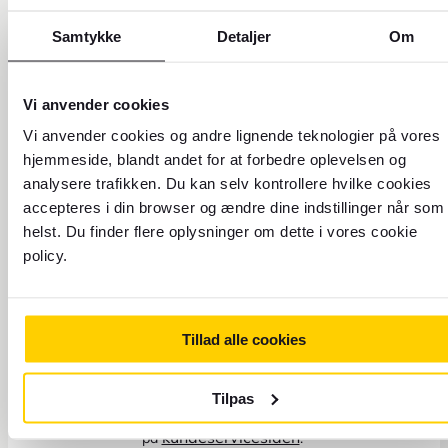
Samtykke
Detaljer
Om
Vi anvender cookies
Vi anvender cookies og andre lignende teknologier på vores
hjemmeside, blandt andet for at forbedre oplevelsen og
analysere trafikken. Du kan selv kontrollere hvilke cookies
accepteres i din browser og ændre dine indstillinger når som
helst. Du finder flere oplysninger om dette i vores cookie
policy.
Send os en e-mail eller
besøg vores
kundeserviceside
Tillad alle cookies
Husk at visse forhold såsom spørgsmål om bestilling af
Tilpas
flyrejser og rejseoplevelser, skal tages direkte med vores
partnere. Du finder mere information
kundeservicesiden
på
.