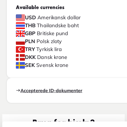
Available currencies
USD
Amerikansk dollar
THB
Thailandske baht
GBP
Britiske pund
PLN
Polsk zloty
TRY
Tyrkisk lira
DKK
Dansk krone
SEK
Svensk krone
Accepterede ID-dokumenter
Brug for hjælp?