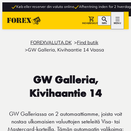
Køb eller reserver din valuta online
Afhentning inden for 2 hverdage
INDKØBSKURV
SØG
MENU
FOREXVALUTA.DK
Find butik
GW Galleria, Kivihaantie 14 Vaasa
GW Galleria,
Kivihaantie 14
GW Galleriassa on 2 automaattiamme, joista voit
nostaa ulkomaisien valuuttojen seteleitä Visa- tai
Mastercard-korteilla. Tämän automaatin valikoima: