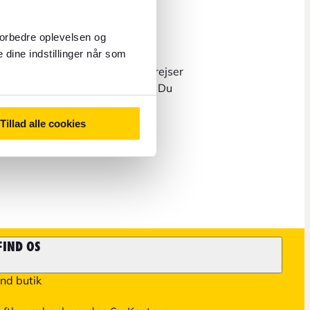
forbedre oplevelsen og
 dine indstillinger når som
spørgsmål om bestilling af flyrejser
ges direkte med vores partnere. Du
kundeservicesiden
.
Tillad alle cookies
FIND OS
ind butik