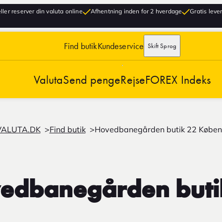
ller reserver din valuta online
Afhentning inden for 2 hverdage
Gratis lever
Find butik
Kundeservice
Skift Sprog
Valuta
Send penge
Rejse
FOREX Indeks
VALUTA.DK
Find butik
Hovedbanegården butik 22 Køben
edbanegården buti