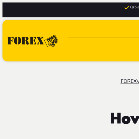
Køb e
FOREX
Hov