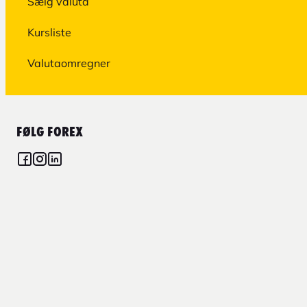
Sælg valuta
Kursliste
Valutaomregner
FØLG FOREX