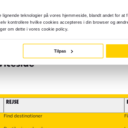
 lignende teknologier på vores hjemmeside, blandt andet for at 
r hjælp?
elv kontrollere hvilke cookies accepteres i din browser og ændre
Husk at visse forhold såsom 
nger om dette i vores cookie policy.
og rejseoplevelser, skal ta
n e-mail
finder mere information på
Tilpas
øg vores
iceside
REJSE
Find destinationer
F