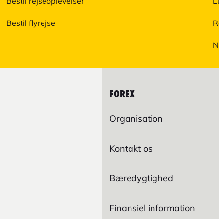
Bestil rejseoplevelser
L
Bestil flyrejse
R
N
FOREX
Organisation
Kontakt os
Bæredygtighed
Finansiel information