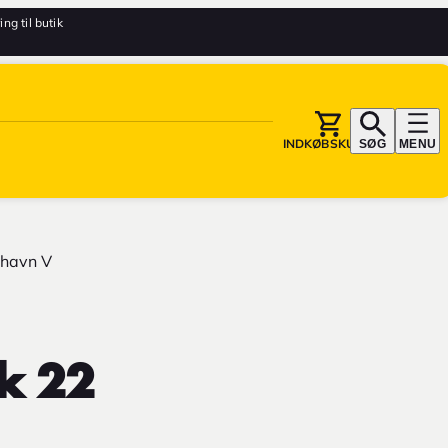
ing til butik
INDKØBSKURV
SØG
MENU
havn V
k 22