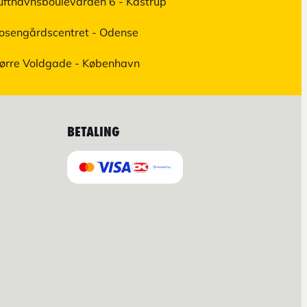
ufthavnsboulevarden 6 - Kastrup
osengårdscentret - Odense
ørre Voldgade - København
BETALING