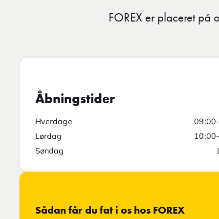
FOREX er placeret på o
Åbningstider
Hverdage
09:00
Lørdag
10:00
Søndag
Sådan får du fat i os hos FOREX