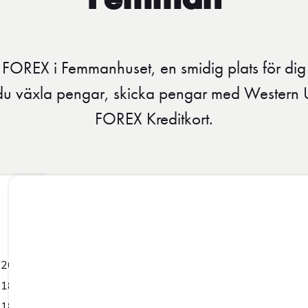
Femman
du FOREX i Femmanhuset, en smidig plats för di
n du växla pengar, skicka pengar med Western
FOREX Kreditkort.
-20:00
-18:00
-18:00