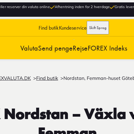
ller reserver din valuta online
Afhentning inden for 2 hverdage
Gratis lever
Find butik
Kundeservice
Skift Sprog
Valuta
Send penge
Rejse
FOREX Indeks
EXVALUTA.DK
Find butik
Nordstan, Femman-huset Göte
Nordstan – Växla v