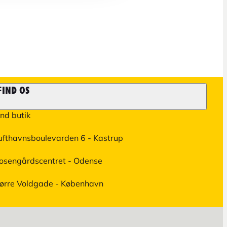
FIND OS
ind butik
ufthavnsboulevarden 6 - Kastrup
osengårdscentret - Odense
ørre Voldgade - København