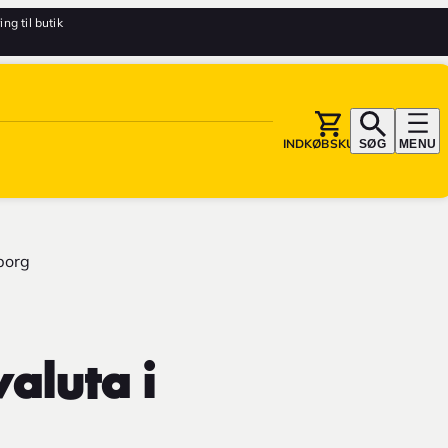
ing til butik
INDKØBSKURV
SØG
MENU
borg
aluta i