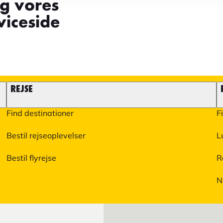
øg vores
iceside
REJSE
Find destinationer
F
Bestil rejseoplevelser
L
Bestil flyrejse
R
N