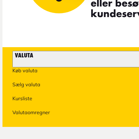
eller bes
kundeserv
VALUTA
Køb valuta
Sælg valuta
Kursliste
Valutaomregner