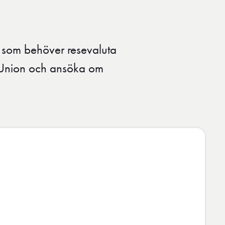
g som behöver resevaluta
 Union och ansöka om