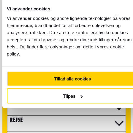
Vi anvender cookies
Vi anvender cookies og andre lignende teknologier på vores
hjemmeside, blandt andet for at forbedre oplevelsen og
analysere trafikken. Du kan selv kontrollere hvilke cookies
accepteres i din browser og ændre dine indstillinger når som
Send os en e-mail eller
helst. Du finder flere oplysninger om dette i vores cookie
besøg vores
policy.
kundeserviceside
Husk at visse forhold såsom spørgsmål om bestilling af
flyrejser og rejseoplevelser, skal tages direkte med vores
Tillad alle cookies
partnere. Du finder mere information
kundeservicesiden
på
.
Tilpas
VALUTA
REJSE