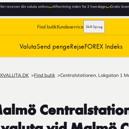
ller reserver din valuta online
Afhentning inden for 2 hverdage
Gratis lever
Find butik
Kundeservice
Skift Sprog
Valuta
Send penge
Rejse
FOREX Indeks
XVALUTA.DK
Find butik
Centralstationen, Lokgatan 1 
lmö Centralstatio