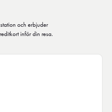
tation och erbjuder
itkort inför din resa.