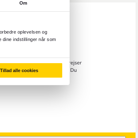
Om
forbedre oplevelsen og
 dine indstillinger når som
spørgsmål om bestilling af flyrejser
ges direkte med vores partnere. Du
Tillad alle cookies
kundeservicesiden
.