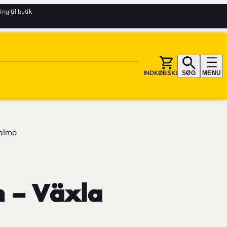
ing til butik
INDKØBSKURV
SØG
MENU
Malmö
n – Växla