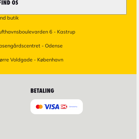
FIND OS
ind butik
ufthavnsboulevarden 6 - Kastrup
osengårdscentret - Odense
ørre Voldgade - København
BETALING