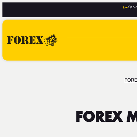
Køb e
FORE
FOREX Ma