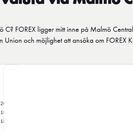
valuta vid Malmö C
ö C? FOREX ligger mitt inne på Malmö Centrals
n Union och möjlighet att ansöka om FOREX Kred
-20:00
-18:00
-18:00