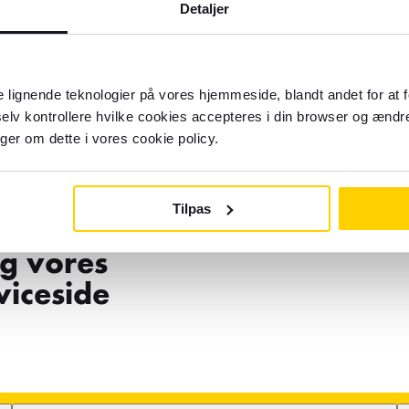
Detaljer
 lignende teknologier på vores hjemmeside, blandt andet for at 
elv kontrollere hvilke cookies accepteres i din browser og ændre
nger om dette i vores cookie policy.
r hjælp?
Husk at visse forhold såsom 
og rejseoplevelser, skal ta
Tilpas
n e-mail
finder mere information på
øg vores
iceside