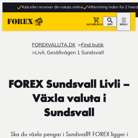
Køb eller reserver din valuta online
Afhentning inden for 2 hverda
INDKØBSKURV
SØG
MENU
FOREXVALUTA.DK
Find butik
Livli, Gesällvägen 1 Sundsvall
FOREX Sundsvall Livli –
Växla valuta i
Sundsvall
Ska du växla pengar i Sundsvall? FOREX ligger i