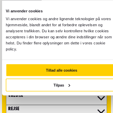
Vi anvender cookies
Vi anvender cookies og andre lignende teknologier på vores
hjemmeside, blandt andet for at forbedre oplevelsen og
analysere trafikken. Du kan selv kontrollere hvilke cookies
accepteres i din browser og ændre dine indstillinger når som
Send os en e-mail eller
helst. Du finder flere oplysninger om dette i vores cookie
policy.
besøg vores
kundeserviceside
Husk at visse forhold såsom spørgsmål om bestilling af
Tillad alle cookies
flyrejser og rejseoplevelser, skal tages direkte med vores
partnere. Du finder mere information
kundeservicesiden
på
.
Tilpas
VALUTA
REJSE