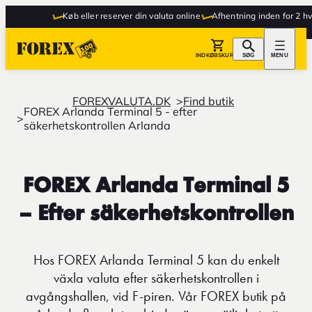
Køb eller reserver din valuta online
Afhentning inden for 2 hve
INDKØBSKURV
SØG
MENU
FOREXVALUTA.DK
Find butik
FOREX Arlanda Terminal 5 - efter
säkerhetskontrollen Arlanda
FOREX Arlanda Terminal 5
– Efter säkerhetskontrollen
Hos FOREX Arlanda Terminal 5 kan du enkelt
växla valuta efter säkerhetskontrollen i
avgångshallen, vid F-piren. Vår FOREX butik på