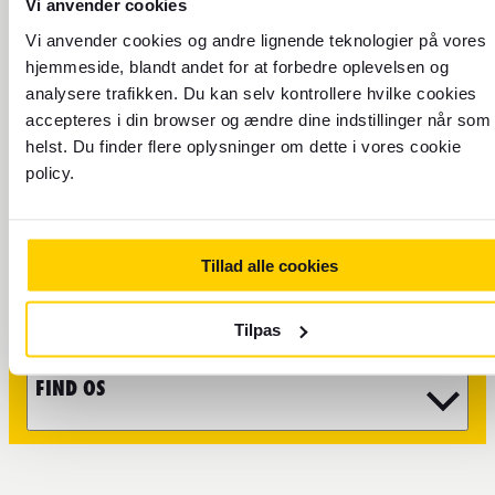
Vi anvender cookies
Send os en e-mail eller
Vi anvender cookies og andre lignende teknologier på vores
hjemmeside, blandt andet for at forbedre oplevelsen og
besøg vores
analysere trafikken. Du kan selv kontrollere hvilke cookies
kundeserviceside
accepteres i din browser og ændre dine indstillinger når som
helst. Du finder flere oplysninger om dette i vores cookie
Husk at visse forhold såsom spørgsmål om bestilling af
policy.
flyrejser og rejseoplevelser, skal tages direkte med vores
partnere. Du finder mere information
kundeservicesiden
på
.
Tillad alle cookies
VALUTA
REJSE
Tilpas
FIND OS