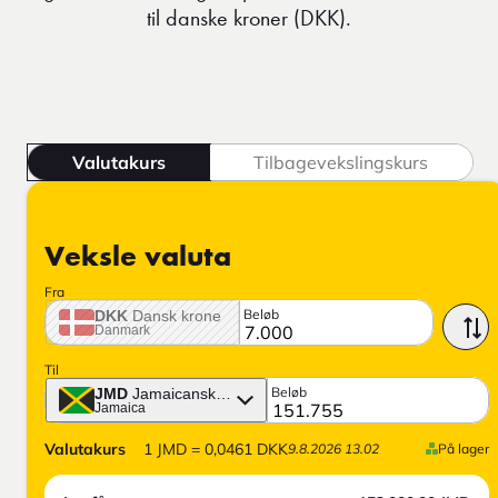
til danske kroner (DKK).
Valutakurs
Tilbagevekslingskurs
Veksle valuta
Fra
Beløb
DKK
Dansk krone
Danmark
Til
Beløb
JMD
Jamaicanske dollar
Jamaica
Valutakurs
1
JMD
=
0,0461
DKK
9.8.2026 13.02
På lager