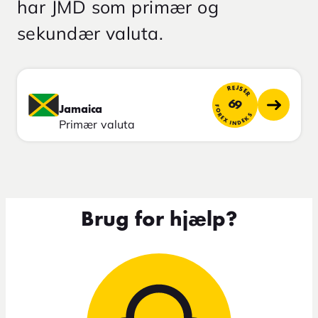
har JMD som primær og
sekundær valuta.
REJSER
69
FOREX INDEKS
Jamaica
Primær valuta
Brug for hjælp?