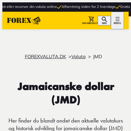
ller reserver din valuta online
Afhentning inden for 2 hverdage
Gratis lever
INDKØBSKURV
SØG
MENU
FOREXVALUTA.DK
Valuta
JMD
Jamaicanske dollar
(JMD)
Her finder du blandt andet den aktuelle valutakurs
og historisk udvikling for jamaicanske dollar (JMD)