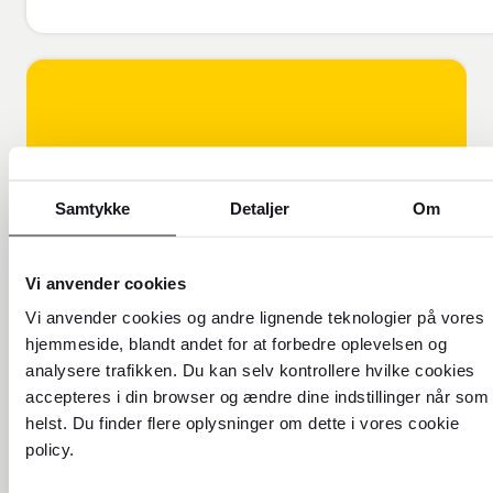
Samtykke
Detaljer
Om
Vi anvender cookies
FOREX FORKLARER!
Vi anvender cookies og andre lignende teknologier på vores
hjemmeside, blandt andet for at forbedre oplevelsen og
Få flere oplysninger om, hvorfor
analysere trafikken. Du kan selv kontrollere hvilke cookies
vores valutakurs er forskellig fra
accepteres i din browser og ændre dine indstillinger når som
den kurs, du ser online.
helst. Du finder flere oplysninger om dette i vores cookie
policy.