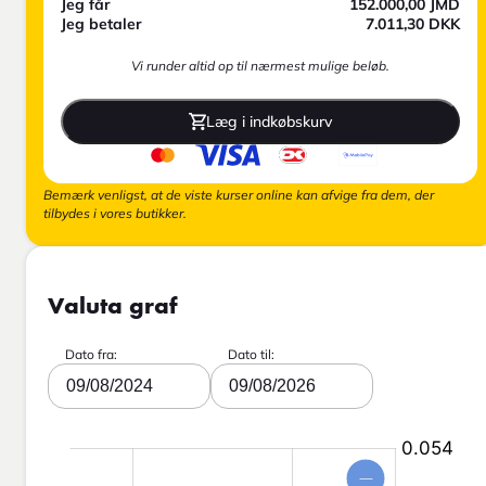
Jeg får
152.000,00
JMD
Jeg betaler
7.011,30
DKK
Vi runder altid op til nærmest mulige beløb.
Læg i indkøbskurv
Bemærk venligst, at de viste kurser online kan afvige fra dem, der
tilbydes i vores butikker.
Valuta graf
Dato fra:
Dato til:
09/08/2024
09/08/2026