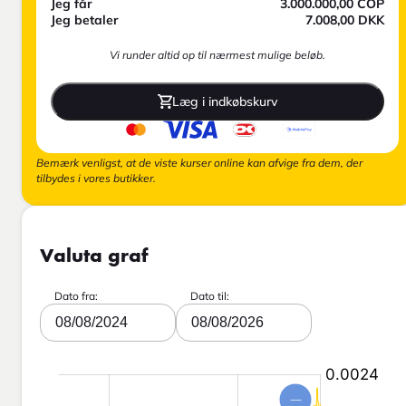
Jeg får
3.000.000,00
COP
Jeg betaler
7.008,00
DKK
Vi runder altid op til nærmest mulige beløb.
Læg i indkøbskurv
Bemærk venligst, at de viste kurser online kan afvige fra dem, der
tilbydes i vores butikker.
Valuta graf
Dato fra:
Dato til:
08/08/2024
08/08/2026